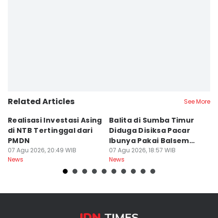
Related Articles
See More
Realisasi Investasi Asing
Balita di Sumba Timur
P
di NTB Tertinggal dari
Diduga Disiksa Pacar
B
PMDN
Ibunya Pakai Balsem
T
07 Agu 2026, 20:49 WIB
dan Cabai
07 Agu 2026, 18:57 WIB
Mi
07
News
News
Ne