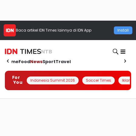
Baca artikel
IDN Times
lainnya di IDN App
Install
NTB
Home
Food
News
Sport
Travel
For
Indonesia Summit 2026
Soccer Times
Iklanin 
You