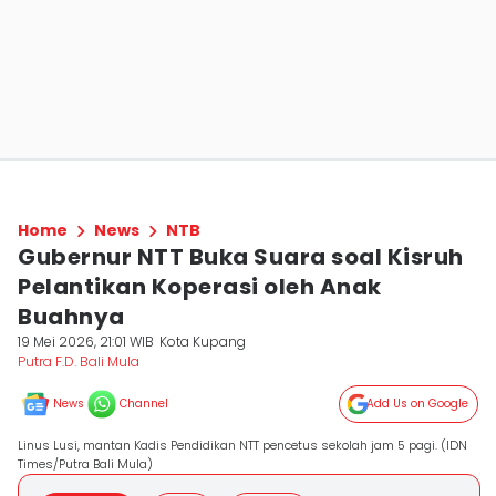
Home
News
NTB
Gubernur NTT Buka Suara soal Kisruh
Pelantikan Koperasi oleh Anak
Buahnya
19 Mei 2026, 21:01 WIB
Kota Kupang
Putra F.D. Bali Mula
News
Channel
Add Us on Google
Linus Lusi, mantan Kadis Pendidikan NTT pencetus sekolah jam 5 pagi. (IDN
Times/Putra Bali Mula)