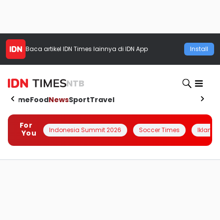
Baca artikel
IDN Times
lainnya di IDN App
Install
NTB
Home
Food
News
Sport
Travel
For
Indonesia Summit 2026
Soccer Times
Iklanin 
You