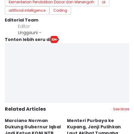
Kementerian Pendidikan Dasar dan Menengah
ai
artificial intelligence
Coding
Editorial Team
Editor
Linggauni -
Tonton lebih seru di
Related Articles
See More
Marciano Norman
Menteri Purbaya ke
P
Dukung Gubernur Iqbal
Kupang, Janji Pulihkan
P
Jadi Ketua KONI NTB
Laut Akibat Tumpahan
A