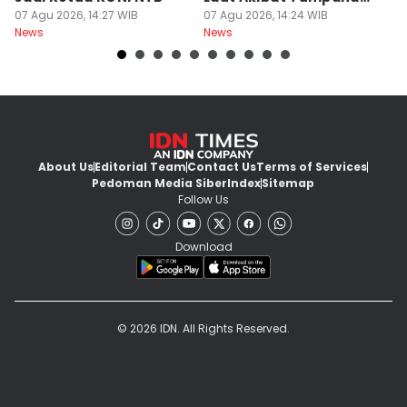
07 Agu 2026, 14:27 WIB
Minyak Montara
07 Agu 2026, 14:24 WIB
Be
06
News
News
Ne
About Us
Editorial Team
Contact Us
Terms of Services
Pedoman Media Siber
Index
Sitemap
Follow Us
Download
© 2026 IDN. All Rights Reserved.