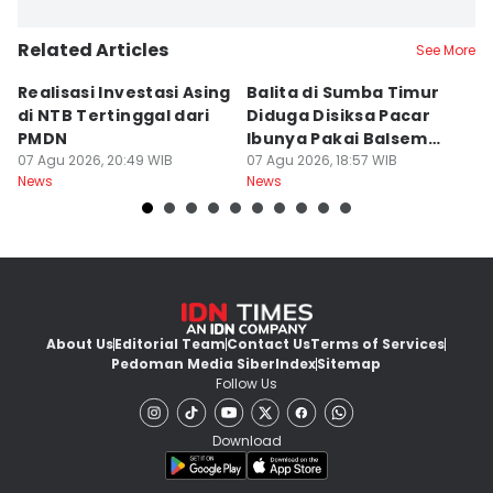
Related Articles
See More
Realisasi Investasi Asing
Balita di Sumba Timur
P
di NTB Tertinggal dari
Diduga Disiksa Pacar
B
PMDN
Ibunya Pakai Balsem
T
07 Agu 2026, 20:49 WIB
dan Cabai
07 Agu 2026, 18:57 WIB
Mi
07
News
News
Ne
About Us
Editorial Team
Contact Us
Terms of Services
Pedoman Media Siber
Index
Sitemap
Follow Us
Download