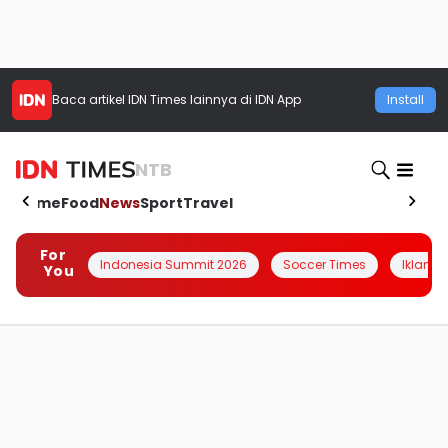
Baca artikel
IDN Times
lainnya di IDN App
Install
NTB
Home
Food
News
Sport
Travel
For
Indonesia Summit 2026
Soccer Times
Iklanin 
You