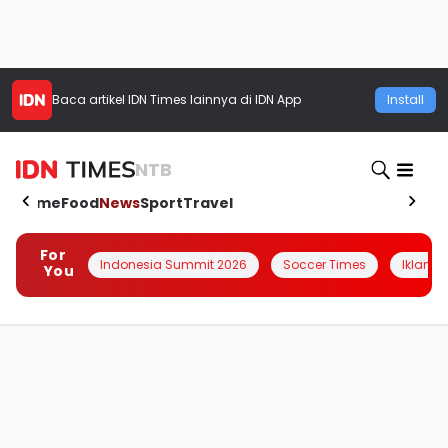
Baca artikel
IDN Times
lainnya di IDN App
Install
NTB
Home
Food
News
Sport
Travel
For
Indonesia Summit 2026
Soccer Times
Iklanin 
You