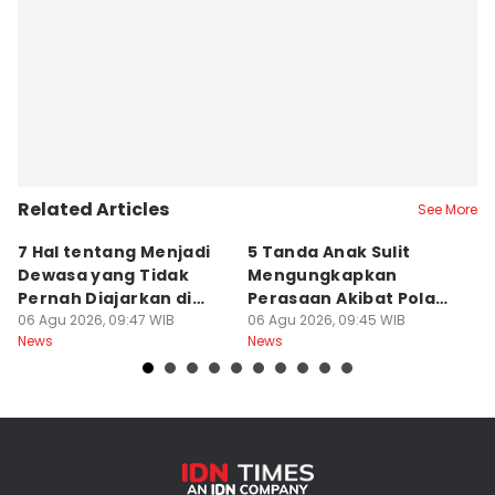
Related Articles
See More
7 Hal tentang Menjadi
5 Tanda Anak Sulit
3
Dewasa yang Tidak
Mengungkapkan
D
Pernah Diajarkan di
Perasaan Akibat Pola
K
Sekolah
06 Agu 2026, 09:47 WIB
Asuh Orangtua
06 Agu 2026, 09:45 WIB
R
05
News
News
Ne