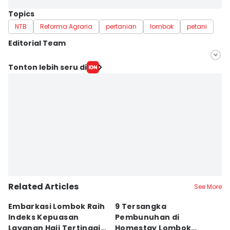
Topics
NTB
Reforma Agraria
pertanian
lombok
petani
Editorial Team
Editor
Tonton lebih seru di
Ahmad Viqi
Editor
Linggauni -
Related Articles
See More
Embarkasi Lombok Raih
9 Tersangka
J
Indeks Kepuasan
Pembunuhan di
d
Layanan Haji Tertinggi
Homestay Lombok
B