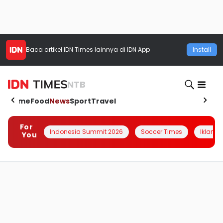
Baca artikel
IDN Times
lainnya di IDN App
Install
NTB
Home
Food
News
Sport
Travel
For
Indonesia Summit 2026
Soccer Times
Iklanin 
You