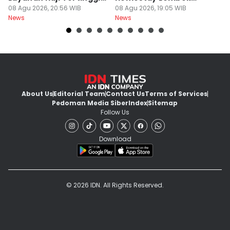
Nasional
08 Agu 2026, 20:56 WIB
Barat Dilimpahkan ke
08 Agu 2026, 19:05 WIB
2
08
News
News
Ne
Jaksa
About Us
Editorial Team
Contact Us
Terms of Services
Pedoman Media Siber
Index
Sitemap
Follow Us
Download
© 2026 IDN. All Rights Reserved.