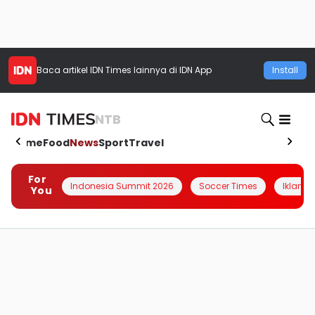
Baca artikel
IDN Times
lainnya di IDN App
Install
NTB
Home
Food
News
Sport
Travel
For
Indonesia Summit 2026
Soccer Times
Iklanin 
You