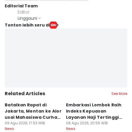
Editorial Team
Editor
Linggauni -
Tonton lebih seru di
Related Articles
See More
Batalkan Rapat di
Embarkasi Lombok Raih
9
Jakarta, Mentan ke Alor
Indeks Kepuasan
P
usai Mahasiswa Curhat
Layanan Haji Tertinggi
H
Beras Mahal
09 Agu 2026, 17:53 WIB
Nasional
08 Agu 2026, 20:56 WIB
B
08
News
News
Ne
J