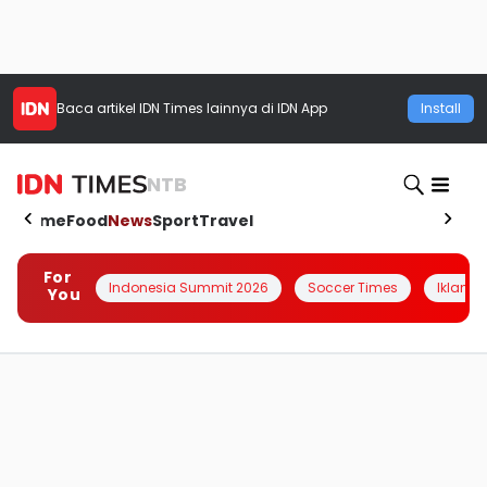
Baca artikel
IDN Times
lainnya di IDN App
Install
NTB
Home
Food
News
Sport
Travel
For
Indonesia Summit 2026
Soccer Times
Iklanin 
You