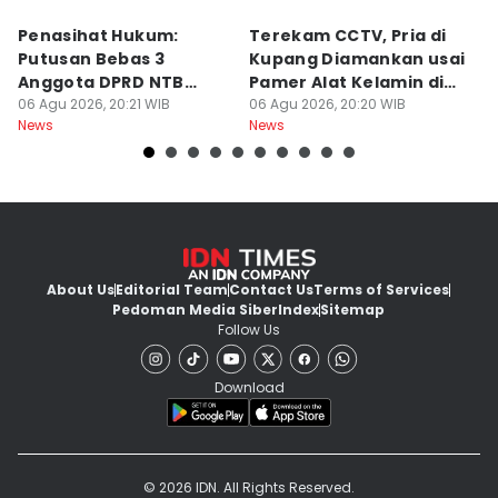
Penasihat Hukum:
Terekam CCTV, Pria di
K
Putusan Bebas 3
Kupang Diamankan usai
B
Anggota DPRD NTB
Pamer Alat Kelamin di
A
Bersifat Final
06 Agu 2026, 20:21 WIB
Kios
06 Agu 2026, 20:20 WIB
06
News
News
Ne
About Us
Editorial Team
Contact Us
Terms of Services
Pedoman Media Siber
Index
Sitemap
Follow Us
Download
© 2026 IDN. All Rights Reserved.