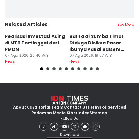
Related Articles
See More
Realisasi Investasi Asing
Balita di Sumba Timur
P
di NTB Tertinggal dari
Diduga Disiksa Pacar
B
PMDN
Ibunya Pakai Balsem
T
07 Agu 2026, 20:49 WIB
dan Cabai
07 Agu 2026, 18:57 WIB
Mi
07
News
News
Ne
About Us
Editorial Team
Contact Us
Terms of Services
Pedoman Media Siber
Index
Sitemap
Follow Us
Download