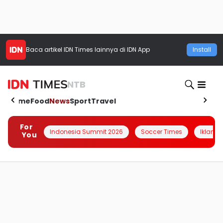
Baca artikel
IDN Times
lainnya di IDN App
Install
NTB
Home
Food
News
Sport
Travel
For
Indonesia Summit 2026
Soccer Times
Iklanin 
You