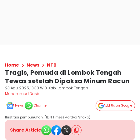
Home
News
NTB
Tragis, Pemuda di Lombok Tengah
Tewas setelah Dipaksa Minum Racun
23 Agu 2025, 13:30 WIB
Kab. Lombok Tengah
Muhammad Nasir
News
Channel
Add Us on Google
Ilustrasi pembunuhan. (IDN Times/Mardya Shakti)
Share Article