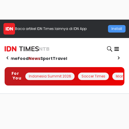
Baca artikel
IDN Times
lainnya di IDN App
Install
NTB
Home
Food
News
Sport
Travel
For
Indonesia Summit 2026
Soccer Times
Iklanin 
You