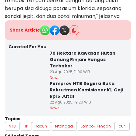
Lombok Tengah berikut dengan barang bukti
berupa sisa diduga potasium klorida, sepasang
sandal jepit, dan dua botol minuman," jelasnya.
Share Article
Curated For You
70 Hektare Kawasan Hutan
Gunung Rinjani Hangus
Terbakar
23 Agu 2025, 11:00 WIB
News
Pemprov NTB Segera Buka
Rekrutmen Komisioner KI, Gaji
Rp15 Juta!
22 Agu 2025, 19:20 WIB
News
Topics
NTB
HP
racun
tetangga
Lombok Tengah
curi