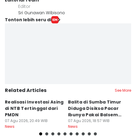
Editorial Team
Editor
Sri Gunawan Wibisono
Tonton lebih seru di
Related Articles
See More
Realisasi Investasi Asing
Balita di Sumba Timur
P
di NTB Tertinggal dari
Diduga Disiksa Pacar
B
PMDN
Ibunya Pakai Balsem
T
07 Agu 2026, 20:49 WIB
dan Cabai
07 Agu 2026, 18:57 WIB
Mi
07
News
News
Ne