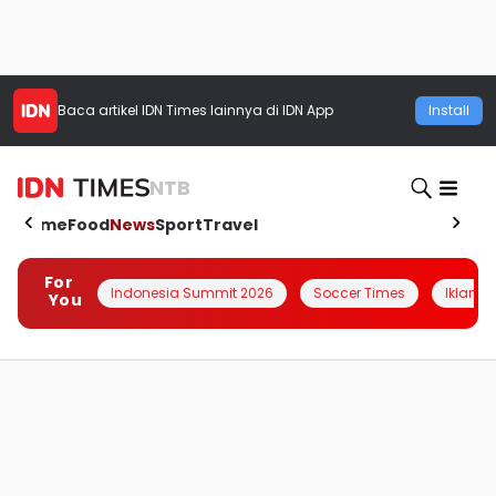
Baca artikel
IDN Times
lainnya di IDN App
Install
NTB
Home
Food
News
Sport
Travel
For
Indonesia Summit 2026
Soccer Times
Iklanin 
You