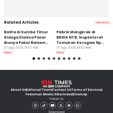
Related Articles
See More
Balita di Sumba Timur
Pabrik Mangkrak di
I
Diduga Disiksa Pacar
BRIDA NTB, Inspektorat
I
Ibunya Pakai Balsem
Temukan Kerugian Rp3
Tr
dan Cabai
07 Agu 2026, 18:57 WIB
Miliar
07 Agu 2026, 18:52 WIB
07
News
News
Ne
About Us
Editorial Team
Contact Us
Terms of Services
Pedoman Media Siber
Index
Sitemap
Follow Us
Download