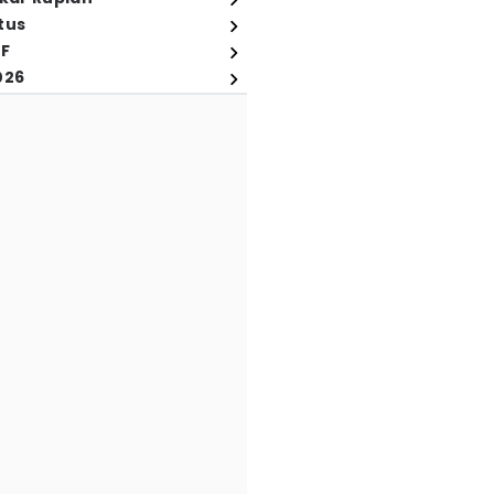
tus
FF
026