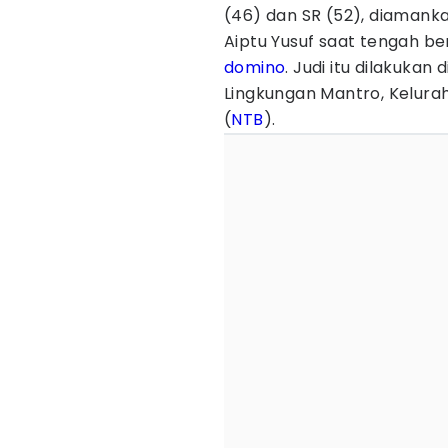
(46) dan SR (52), diamank
Aiptu Yusuf saat tengah b
domino
. Judi itu dilakukan
Lingkungan Mantro, Kelura
(
NTB
).