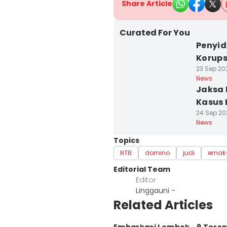
Share Article
Curated For You
Penyid
Korups
23 Sep 202
News
Jaksa 
Kasus K
24 Sep 202
News
Topics
NTB
domino
judi
emak
Editorial Team
Editor
Linggauni -
Related Articles