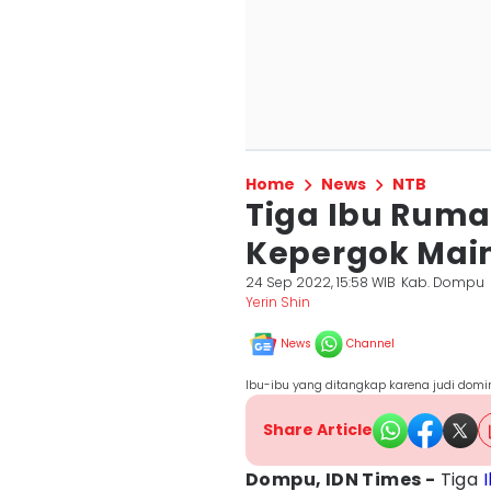
Home
News
NTB
Tiga Ibu Rum
Kepergok Mai
24 Sep 2022, 15:58 WIB
Kab. Dompu
Yerin Shin
News
Channel
Ibu-ibu yang ditangkap karena judi domi
Share Article
Dompu, IDN Times -
Tiga