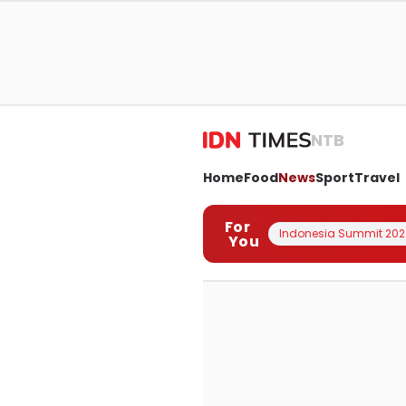
NTB
Home
Food
News
Sport
Travel
For
Indonesia Summit 202
You