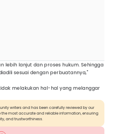
an lebih lanjut dan proses hukum. Sehingga
iadili sesuai dengan perbuatannya,"
tidak melakukan hal-hal yang melanggar
munity writers and has been carefully reviewed by our
de the most accurate and reliable information, ensuring
ity, and trustworthiness.