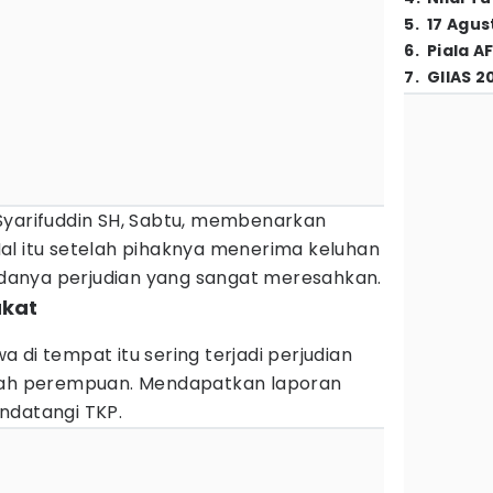
5
.
17 Agus
6
.
Piala A
7
.
GIIAS 2
Syarifuddin SH, Sabtu, membenarkan
al itu setelah pihaknya menerima keluhan
anya perjudian yang sangat meresahkan.
akat
 di tempat itu sering terjadi perjudian
mlah perempuan. Mendapatkan laporan
ndatangi TKP.