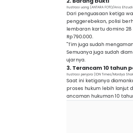
2. Barang bukti
Ilustrasi uang (ANTARA FOTO/Anis Efizudi
Dari penguasaan ketiga wan
penggerebekan, polisi be
lembaran kartu domino 28 
Rp790.000.
"Tim juga sudah mengamank
Semuanya juga sudah diama
ujarnya.
3. Terancam 10 tahun p
Ilustrasi penjara (IDN Times/Mardya Shak
Saat ini ketiganya diaman
proses hukum lebih lanjut 
ancaman hukuman 10 tahun