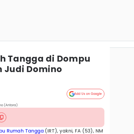
ah Tangga di Dompu
n Judi Domino
Add Us on Google
no (Antara)
Ibu Rumah Tangga
(IRT), yakni, FA (53), NM