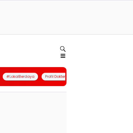
#LokalBerdaya
Profil Dokter
Quiz
Join Community