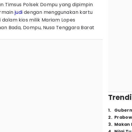
an Timsus Polsek Dompu yang dipimpin
ermain
judi
dengan menggunakan kartu
 di dalam kios milik Mariam Lopes
han Bada, Dompu, Nusa Tenggara Barat
Trendi
1
.
Gubern
2
.
Prabow
3
.
Makan B
4
.
Nilai T