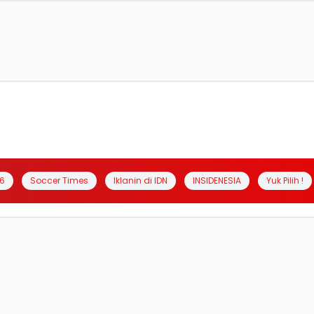
6
Soccer Times
Iklanin di IDN
INSIDENESIA
Yuk Pilih !