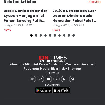
Related Articles
See More
Black Garlic dan Ikhtiar
20.300 Kendaraan Luar
B
Syaeun Menjaga Nilai
Daerah Diminta Balik
J
Panen Bawang Putih
Nama dan Pakai Pelat
u
Sembalun
10 Agu 2026, 14:14 WIB
NTB
10 Agu 2026, 13:50 WIB
B
09
News
News
Ne
About Us
Editorial Team
Contact Us
Terms of Services
Pedoman Media Siber
Index
Sitemap
Follow Us
Download