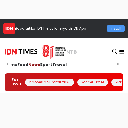
Baca artikel
IDN Times
lainnya di IDN App
Install
NTB
Home
Food
News
Sport
Travel
For
Indonesia Summit 2026
Soccer Times
Iklanin 
You