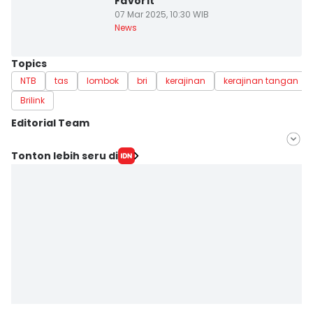
Favorit
07 Mar 2025, 10:30 WIB
News
Topics
NTB
tas
lombok
bri
kerajinan
kerajinan tangan
Brilink
Editorial Team
Editor
Tonton lebih seru di
Linggauni -
Editor
Yogie Fadila