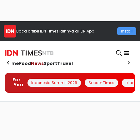
Baca artikel
IDN Times
lainnya di IDN App
Install
NTB
Home
Food
News
Sport
Travel
For
Indonesia Summit 2026
Soccer Times
Iklanin 
You