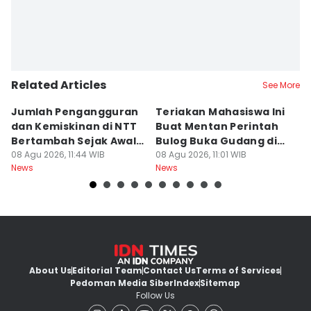
Related Articles
See More
Jumlah Pengangguran
Teriakan Mahasiswa Ini
K
dan Kemiskinan di NTT
Buat Mentan Perintah
R
Bertambah Sejak Awal
Bulog Buka Gudang di
H
2026
08 Agu 2026, 11:44 WIB
Alor
08 Agu 2026, 11:01 WIB
T
08
News
News
Ne
About Us
Editorial Team
Contact Us
Terms of Services
Pedoman Media Siber
Index
Sitemap
Follow Us