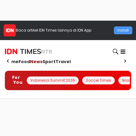
Baca artikel
IDN Times
lainnya di IDN App
Install
NTB
Home
Food
News
Sport
Travel
For
Indonesia Summit 2026
Soccer Times
Iklanin 
You