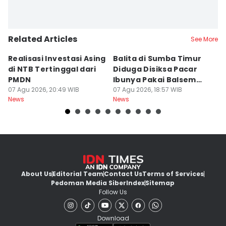
Related Articles
See More
Realisasi Investasi Asing
Balita di Sumba Timur
P
di NTB Tertinggal dari
Diduga Disiksa Pacar
B
PMDN
Ibunya Pakai Balsem
T
07 Agu 2026, 20:49 WIB
dan Cabai
07 Agu 2026, 18:57 WIB
Mi
07
News
News
Ne
About Us
Editorial Team
Contact Us
Terms of Services
Pedoman Media Siber
Index
Sitemap
Follow Us
Download