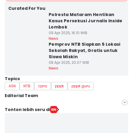
Curated For You
Polresta Mataram Hentikan
Kasus Persekusi Jurnalis Inside
Lombok
09 Apr 2025, 16:10 WIB
News
Pemprov NTB Siapkan 5 Lokasi
Sekolah Rakyat, Gratis untuk
Siswa Miskin
08 Apr 2025, 20:07 WIB
News
Topics
ASN
NTB
cpns
pppk
pppk guru
Editorial Team
Editor
Tonton lebih seru di
Linggauni -
Editor
Muhammad Nasir