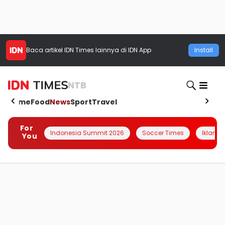
Baca artikel
IDN Times
lainnya di IDN App
Install
NTB
Home
Food
News
Sport
Travel
For
Indonesia Summit 2026
Soccer Times
Iklanin 
You