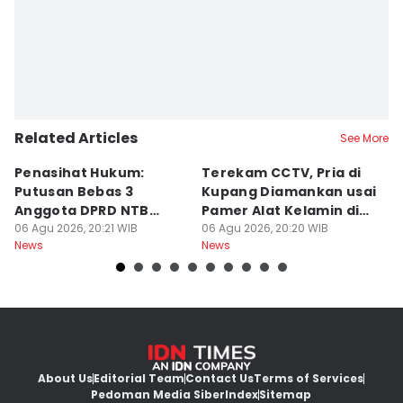
Related Articles
See More
Penasihat Hukum:
Terekam CCTV, Pria di
K
Putusan Bebas 3
Kupang Diamankan usai
B
Anggota DPRD NTB
Pamer Alat Kelamin di
A
Bersifat Final
06 Agu 2026, 20:21 WIB
Kios
06 Agu 2026, 20:20 WIB
06
News
News
Ne
About Us
Editorial Team
Contact Us
Terms of Services
Pedoman Media Siber
Index
Sitemap