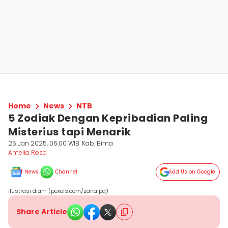
Home
News
NTB
5 Zodiak Dengan Kepribadian Paling
Misterius tapi Menarik
25 Jan 2025, 06:00 WIB
Kab. Bima
Amelia Rosa
News
Channel
Add Us on Google
ilustrasi diam (pexels.com/zana pq)
Share Article