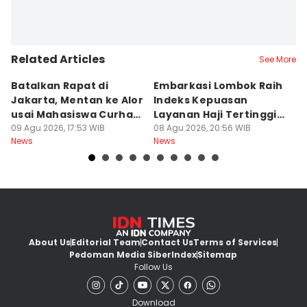
Related Articles
See More
Batalkan Rapat di
Embarkasi Lombok Raih
9
Jakarta, Mentan ke Alor
Indeks Kepuasan
P
usai Mahasiswa Curhat
Layanan Haji Tertinggi
H
Beras Mahal
09 Agu 2026, 17:53 WIB
Nasional
08 Agu 2026, 20:56 WIB
B
08
News
News
Ne
J
About Us
Editorial Team
Contact Us
Terms of Services
Pedoman Media Siber
Index
Sitemap
Follow Us
Download