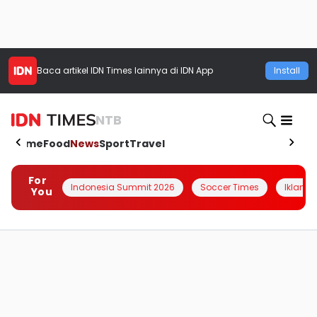
Baca artikel
IDN Times
lainnya di IDN App
Install
NTB
Home
Food
News
Sport
Travel
For
Indonesia Summit 2026
Soccer Times
Iklanin 
You