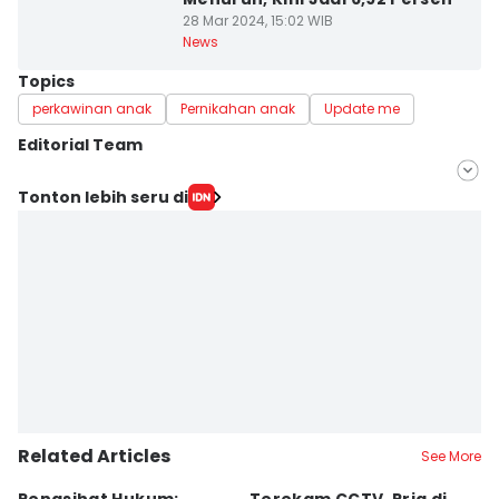
28 Mar 2024, 15:02 WIB
News
Topics
perkawinan anak
Pernikahan anak
Update me
Editorial Team
Editor
Tonton lebih seru di
Zumrotul Abidin
Editor
Muhammad Nasir
Related Articles
See More