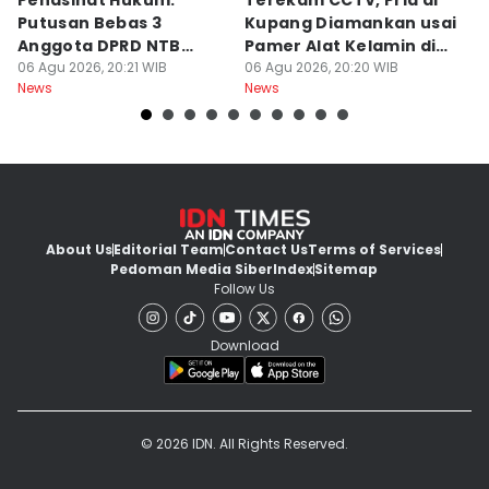
Penasihat Hukum:
Terekam CCTV, Pria di
K
Putusan Bebas 3
Kupang Diamankan usai
B
Anggota DPRD NTB
Pamer Alat Kelamin di
A
Bersifat Final
06 Agu 2026, 20:21 WIB
Kios
06 Agu 2026, 20:20 WIB
06
News
News
Ne
About Us
Editorial Team
Contact Us
Terms of Services
Pedoman Media Siber
Index
Sitemap
Follow Us
Download
© 2026 IDN. All Rights Reserved.