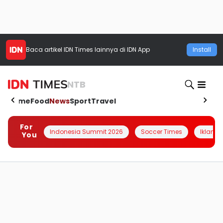
Baca artikel
IDN Times
lainnya di IDN App
Install
NTB
Home
Food
News
Sport
Travel
For
Indonesia Summit 2026
Soccer Times
Iklanin 
You