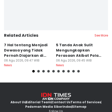
Related Articles
See More
7 Hal tentang Menjadi
5 Tanda Anak Sulit
3
Dewasa yang Tidak
Mengungkapkan
D
Pernah Diajarkan di
Perasaan Akibat Pola
K
Sekolah
06 Agu 2026, 09:47 WIB
Asuh Orangtua
06 Agu 2026, 09:45 WIB
R
05
News
News
Ne
About Us
Editorial Team
Contact Us
Terms of Services
Pedoman Media Siber
Index
Sitemap
Follow Us