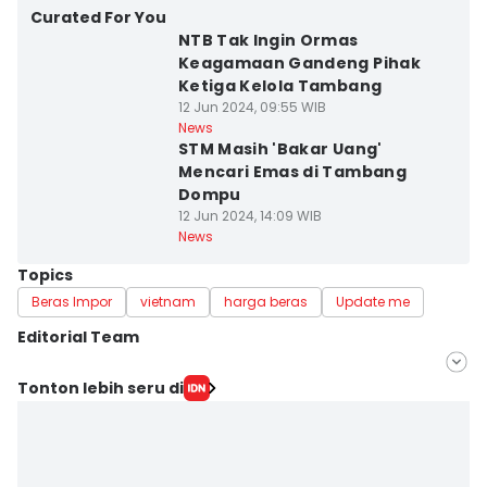
Curated For You
NTB Tak Ingin Ormas
Keagamaan Gandeng Pihak
Ketiga Kelola Tambang
12 Jun 2024, 09:55 WIB
News
STM Masih 'Bakar Uang'
Mencari Emas di Tambang
Dompu
12 Jun 2024, 14:09 WIB
News
Topics
Beras Impor
vietnam
harga beras
Update me
Editorial Team
Editor
Tonton lebih seru di
Zumrotul Abidin
Editor
Muhammad Nasir