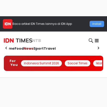
Baca artikel
IDN Times
lainnya di IDN App
Install
NTB
Home
Food
News
Sport
Travel
For
Indonesia Summit 2026
Soccer Times
Iklanin 
You