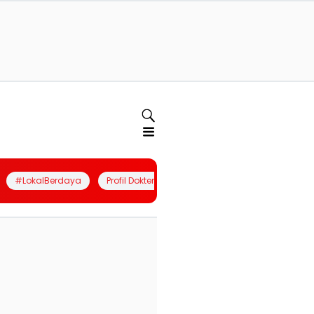
#LokalBerdaya
Profil Dokter
Quiz
Join Community