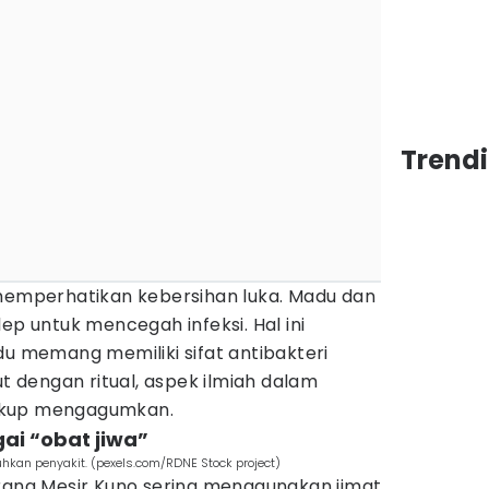
Trend
 memperhatikan kebersihan luka. Madu dan
ep untuk mencegah infeksi. Hal ini
du memang memiliki sifat antibakteri
ut dengan ritual, aspek ilmiah dalam
ukup mengagumkan.
gai “obat jiwa”
kan penyakit. (pexels.com/RDNE Stock project)
orang Mesir Kuno sering menggunakan jimat