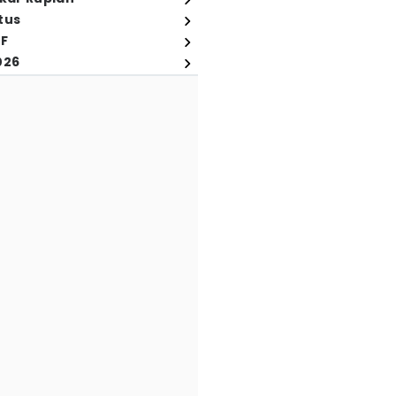
tus
FF
026