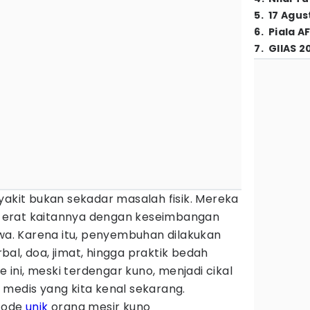
5
.
17 Agus
6
.
Piala A
7
.
GIIAS 2
yakit bukan sekadar masalah fisik. Mereka
erat kaitannya dengan keseimbangan
ewa. Karena itu, penyembuhan dilakukan
al, doa, jimat, hingga praktik bedah
ni, meski terdengar kuno, menjadi cikal
 medis yang kita kenal sekarang.
etode
unik
orang mesir kuno