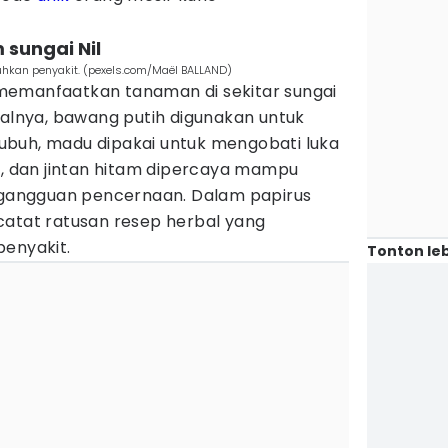
 sungai Nil
hkan penyakit. (pexels.com/Maël BALLAND)
memanfaatkan tanaman di sekitar sungai
salnya, bawang putih digunakan untuk
buh, madu dipakai untuk mengobati luka
a, dan jintan hitam dipercaya mampu
angguan pencernaan. Dalam papirus
catat ratusan resep herbal yang
penyakit.
Tonton leb