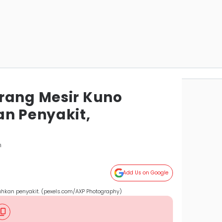
rang Mesir Kuno
 Penyakit,
m
Add Us on Google
kan penyakit. (pexels.com/AXP Photography)