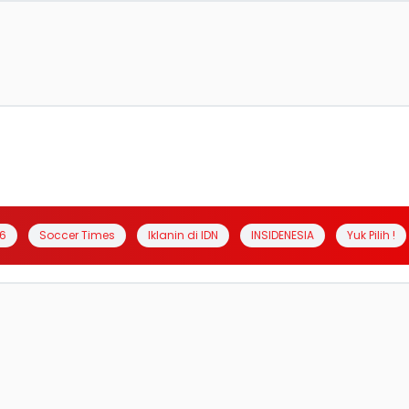
6
Soccer Times
Iklanin di IDN
INSIDENESIA
Yuk Pilih !