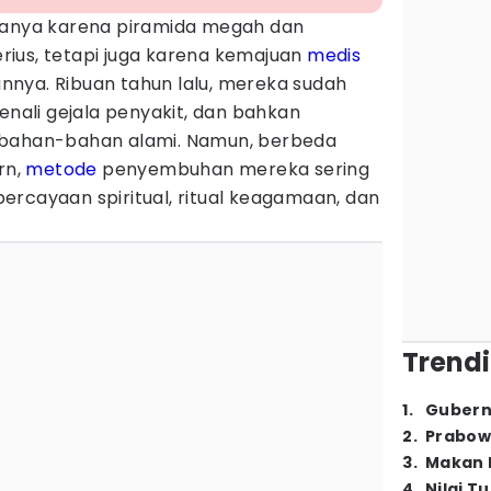
hanya karena piramida megah dan
ius, tetapi juga karena kemajuan
medis
nya. Ribuan tahun lalu, mereka sudah
ali gejala penyakit, dan bahkan
 bahan-bahan alami. Namun, berbeda
rn,
metode
penyembuhan mereka sering
ercayaan spiritual, ritual keagamaan, dan
Trendi
1
.
Gubern
2
.
Prabow
3
.
Makan B
4
.
Nilai T