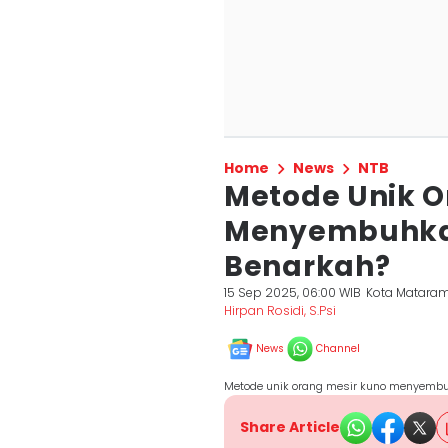
Home
News
NTB
Metode Unik O
Menyembuhkan
Benarkah?
15 Sep 2025, 06:00 WIB
Kota Matara
Hirpan Rosidi, S.Psi
News
Channel
Metode unik orang mesir kuno menyembuh
Share Article