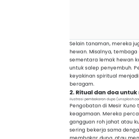
Selain tanaman, mereka j
hewan. Misalnya, tembaga d
sementara lemak hewan k
untuk salep penyembuh. P
keyakinan spiritual menjad
beragam.
2. Ritual dan doa un
ilustrasi pembakaran dupa (unsplash.co
Pengobatan di Mesir Kuno t
keagamaan. Mereka percay
gangguan roh jahat atau ku
sering bekerja sama deng
membakar dupa, atau menul