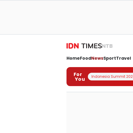
NTB
Home
Food
News
Sport
Travel
For
Indonesia Summit 202
You