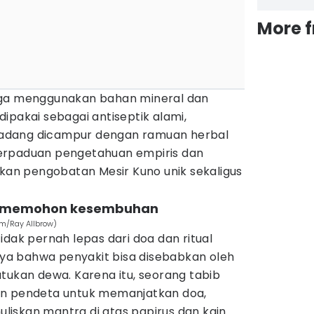
More 
uga menggunakan bahan mineral dan
ipakai sebagai antiseptik alami,
adang dicampur dengan ramuan herbal
erpaduan pengetahuan empiris dan
ikan pengobatan Mesir Kuno unik sekaligus
tuk memohon kesembuhan
m/Ray Allbrow)
idak pernah lepas dari doa dan ritual
a bahwa penyakit bisa disebabkan oleh
tukan dewa. Karena itu, seorang tabib
an pendeta untuk memanjatkan doa,
iskan mantra di atas papirus dan kain