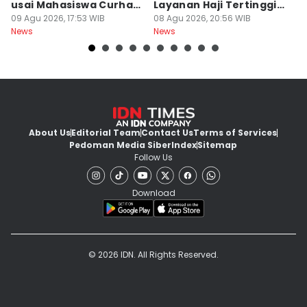
usai Mahasiswa Curhat
Layanan Haji Tertinggi
H
Beras Mahal
09 Agu 2026, 17:53 WIB
Nasional
08 Agu 2026, 20:56 WIB
B
08
News
News
Ne
J
About Us
Editorial Team
Contact Us
Terms of Services
Pedoman Media Siber
Index
Sitemap
Follow Us
Download
© 2026 IDN. All Rights Reserved.