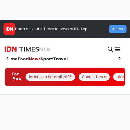
Baca artikel
IDN Times
lainnya di IDN App
Install
NTB
Home
Food
News
Sport
Travel
For
Indonesia Summit 2026
Soccer Times
Iklanin 
You