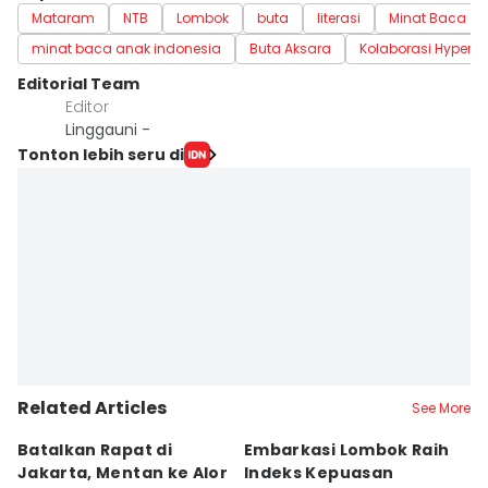
Mataram
NTB
Lombok
buta
literasi
Minat Baca
minat baca anak indonesia
Buta Aksara
Kolaborasi Hyperlo
Editorial Team
Editor
Linggauni -
Tonton lebih seru di
Related Articles
See More
Batalkan Rapat di
Embarkasi Lombok Raih
9
Jakarta, Mentan ke Alor
Indeks Kepuasan
P