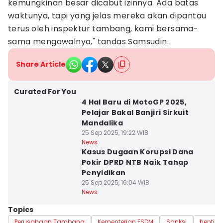
kemungkinan besar dicabut izinnya. Ada batas
waktunya, tapi yang jelas mereka akan dipantau
terus oleh inspektur tambang, kami bersama-
sama mengawalnya," tandas Samsudin.
Share Article
Curated For You
4 Hal Baru di MotoGP 2025,
Pelajar Bakal Banjiri Sirkuit
Mandalika
25 Sep 2025, 19:22 WIB
News
Kasus Dugaan Korupsi Dana
Pokir DPRD NTB Naik Tahap
Penyidikan
25 Sep 2025, 16:04 WIB
News
Topics
Perusahaan Tambang
Kementerian ESDM
Sanksi
hentika