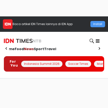
Baca artikel
IDN Times
lainnya di IDN App
Install
NTB
Home
Food
News
Sport
Travel
For
Indonesia Summit 2026
Soccer Times
Iklanin 
You