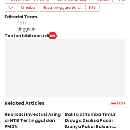
IUP
Minerba
Nusa Tenggara Barat
NTB
Editorial Team
Editor
Linggauni -
Tonton lebih seru di
Related Articles
See More
Realisasi Investasi Asing
Balita di Sumba Timur
P
di NTB Tertinggal dari
Diduga Disiksa Pacar
B
PMDN
Ibunya Pakai Balsem
T