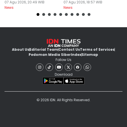
07 Agu 2026, 20:49 WIB
dan Cabai
07 Agu 2026, 18:57 WIB
Mi
07
News
News
Ne
About Us
Editorial Team
Contact Us
Terms of Services
Pedoman Media Siber
Index
Sitemap
Follow Us
Download
© 2026 IDN. All Rights Reserved.