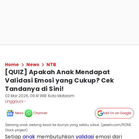
Home
News
NTB
[QUIZ] Apakah Anak Mendapat
Validasi Emosi yang Cukup? Cek
Tandanya di Sini!
03 Mar 2026, 08:41 WIB
Kota Mataram
Linggauni -
News
Channel
Add Us on Google
Seorang anak sedang kesal ke ibunya yang selalu sibuk. (pexels.com/RDNE
Stock project)
Setiap
anak
membutuhkan
validasi
emosi dari