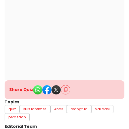
Share Quiz
Topics
quiz
kuis idntimes
Anak
orangtua
Validasi
perasaan
Editorial Team