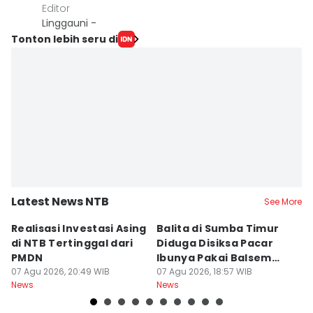
Editor
Linggauni -
Tonton lebih seru di
Latest News NTB
See More
Realisasi Investasi Asing
Balita di Sumba Timur
P
di NTB Tertinggal dari
Diduga Disiksa Pacar
B
PMDN
Ibunya Pakai Balsem
T
07 Agu 2026, 20:49 WIB
dan Cabai
07 Agu 2026, 18:57 WIB
Mi
07
News
News
Ne