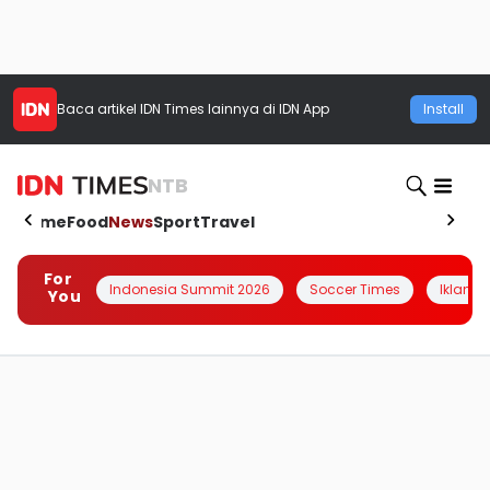
Baca artikel
IDN Times
lainnya di IDN App
Install
NTB
Home
Food
News
Sport
Travel
For
Indonesia Summit 2026
Soccer Times
Iklanin 
You