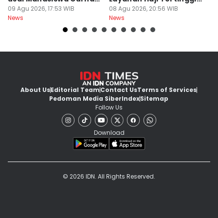
Beras Mahal
09 Agu 2026, 17:53 WIB
Nasional
08 Agu 2026, 20:56 WIB
B
08
News
News
Ne
J
About Us
Editorial Team
Contact Us
Terms of Services
Pedoman Media Siber
Index
Sitemap
Follow Us
Download
© 2026 IDN. All Rights Reserved.