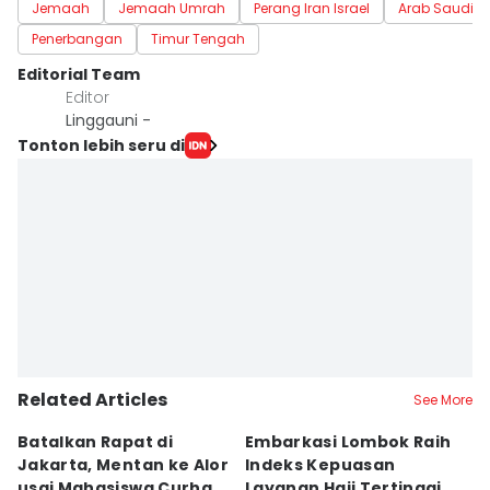
Jemaah
Jemaah Umrah
Perang Iran Israel
Arab Saudi
Penerbangan
Timur Tengah
Editorial Team
Editor
Linggauni -
Tonton lebih seru di
Related Articles
See More
Batalkan Rapat di
Embarkasi Lombok Raih
9
Jakarta, Mentan ke Alor
Indeks Kepuasan
P
usai Mahasiswa Curhat
Layanan Haji Tertinggi
H