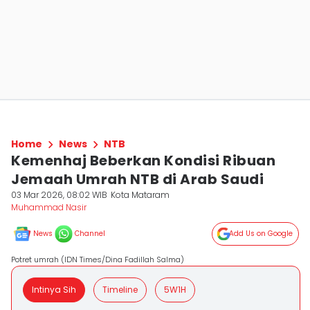
Home
News
NTB
Kemenhaj Beberkan Kondisi Ribuan
Jemaah Umrah NTB di Arab Saudi
03 Mar 2026, 08:02 WIB
Kota Mataram
Muhammad Nasir
News
Channel
Add Us on Google
Potret umrah (IDN Times/Dina Fadillah Salma)
Intinya Sih
Timeline
5W1H