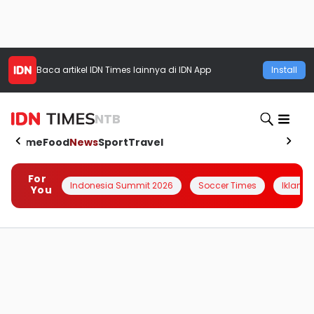
Baca artikel
IDN Times
lainnya di IDN App
Install
NTB
Home
Food
News
Sport
Travel
For
Indonesia Summit 2026
Soccer Times
Iklanin 
You