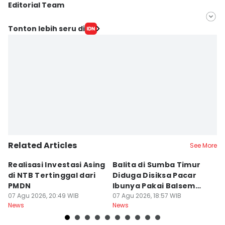
Editorial Team
Editor
Tonton lebih seru di
Aria Hamzah
Editor
Linggauni -
Related Articles
See More
Realisasi Investasi Asing
Balita di Sumba Timur
P
di NTB Tertinggal dari
Diduga Disiksa Pacar
B
PMDN
Ibunya Pakai Balsem
T
07 Agu 2026, 20:49 WIB
dan Cabai
07 Agu 2026, 18:57 WIB
Mi
07
News
News
Ne