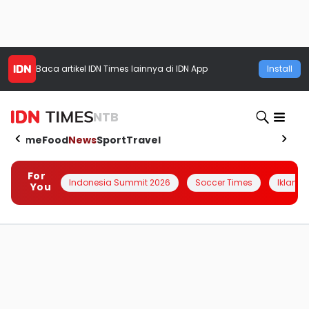
Baca artikel
IDN Times
lainnya di IDN App
Install
NTB
Home
Food
News
Sport
Travel
For
Indonesia Summit 2026
Soccer Times
Iklanin 
You