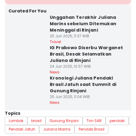
Curated For You
Unggahan Terakhir Juliana
Marins sebelum Ditemukan
Meninggal di Rinjani
25 Jun 2025, 11:37 WIB
Travel
IG Prabowo Diserbu Warganet
Brasil, Desak Selamatkan
Juliana di Rinjani
24 Jun 2025, 10:57 WIB
News
Kronologi Juliana Pendaki
Brasil Jatuh saat Summit di
Gunung Rinjani
25 Jun 2025, 11:04 WIB
News
Topics
Lombok
brasil
Gunung Rinjani
Tim SAR
pendaki
P
Pendaki Jatuh
Juliana Marins
Pendaki Brasil