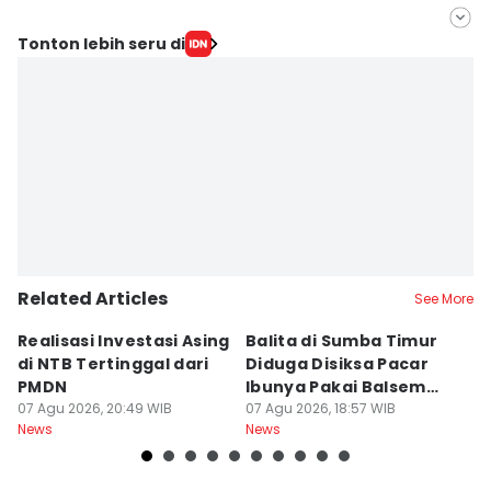
Editor
Tonton lebih seru di
Juliadin JD
Editor
Linggauni -
Related Articles
See More
Realisasi Investasi Asing
Balita di Sumba Timur
P
di NTB Tertinggal dari
Diduga Disiksa Pacar
B
PMDN
Ibunya Pakai Balsem
T
07 Agu 2026, 20:49 WIB
dan Cabai
07 Agu 2026, 18:57 WIB
Mi
07
News
News
Ne