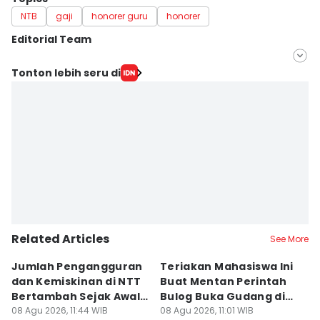
NTB
gaji
honorer guru
honorer
Editorial Team
Editor
Tonton lebih seru di
Linggauni -
Editor
Muhammad Nasir
Related Articles
See More
Jumlah Pengangguran
Teriakan Mahasiswa Ini
K
dan Kemiskinan di NTT
Buat Mentan Perintah
R
Bertambah Sejak Awal
Bulog Buka Gudang di
H
2026
08 Agu 2026, 11:44 WIB
Alor
08 Agu 2026, 11:01 WIB
T
08