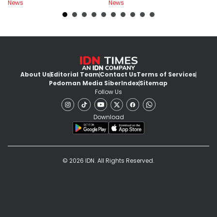
News
News
Ne
About Us
Editorial Team
Contact Us
Terms of Services
Pedoman Media Siber
Index
Sitemap
Follow Us
Download
© 2026 IDN. All Rights Reserved.