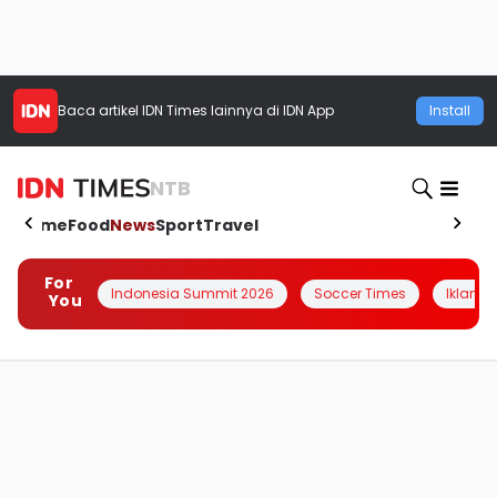
Baca artikel
IDN Times
lainnya di IDN App
Install
NTB
Home
Food
News
Sport
Travel
For
Indonesia Summit 2026
Soccer Times
Iklanin 
You