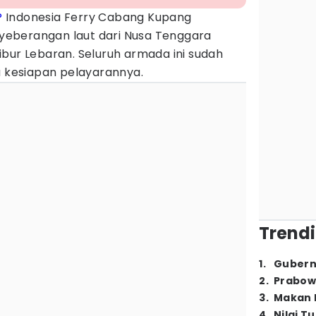
P
Indonesia Ferry Cabang Kupang
eberangan laut dari Nusa Tenggara
bur Lebaran. Seluruh armada ini sudah
a kesiapan pelayarannya.
Trendi
1
.
Gubern
2
.
Prabow
3
.
Makan B
4
.
Nilai T