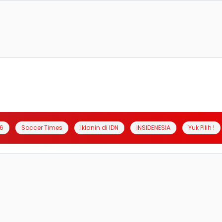
6
Soccer Times
Iklanin di IDN
INSIDENESIA
Yuk Pilih !