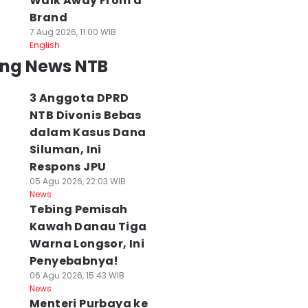
Walk Away From a
Brand
7 Aug 2026, 11:00 WIB
English
ing News NTB
3 Anggota DPRD
NTB Divonis Bebas
dalam Kasus Dana
Siluman, Ini
Respons JPU
05 Agu 2026, 22:03 WIB
News
Tebing Pemisah
Kawah Danau Tiga
Warna Longsor, Ini
Penyebabnya!
06 Agu 2026, 15:43 WIB
News
Menteri Purbaya ke