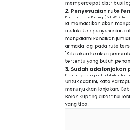
mempercepat distribusi logi
2. Penyesuaian rute fer
Pelabuhan Bolok Kupang. (Dok. ASDP Ind
Ia memastikan akan mengan
melakukan penyesuaian rute
mengalami kenaikan juml
armada lagi pada rute ters
"Kita akan lakukan penamb
tertentu yang butuh penam
3. Sudah ada lonjaka
Kapal penyeberangan di Pelabuhan Lemb
Untuk saat ini, kata Parto
menunjukkan lonjakan. Ke
Bolok Kupang diketahui le
yang tiba.