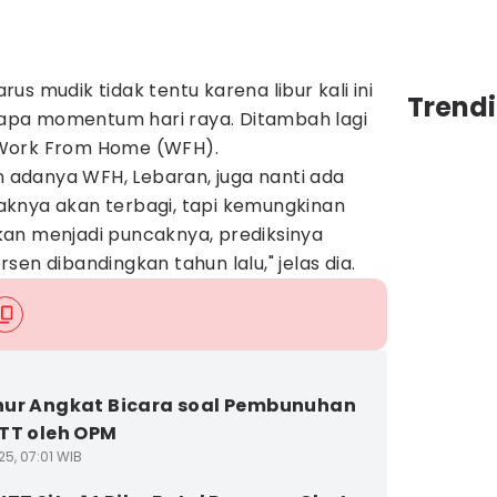
s mudik tidak tentu karena libur kali ini
Trend
pa momentum hari raya. Ditambah lagi
 Work From Home (WFH).
an adanya WFH, Lebaran, juga nanti ada
knya akan terbagi, tapi kemungkinan
an menjadi puncaknya, prediksinya
en dibandingkan tahun lalu," jelas dia.
ur Angkat Bicara soal Pembunuhan
TT oleh OPM
25, 07:01 WIB