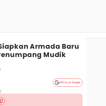
Siapkan Armada Baru
 Penumpang Mudik
m
Add Us on Google
)