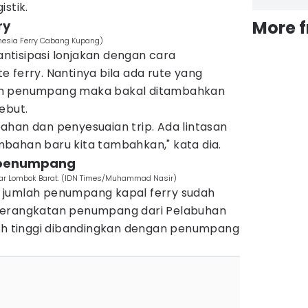
stik.
More 
ry
onesia Ferry Cabang Kupang)
tisipasi lonjakan dengan cara
 ferry. Nantinya bila ada rute yang
ah penumpang maka bakal ditambahkan
ebut.
ahan dan penyesuaian trip. Ada lintasan
bahan baru kita tambahkan," kata dia.
n penumpang
ar Lombok Barat. (IDN Times/Muhammad Nasir)
gi, jumlah penumpang kapal ferry sudah
berangkatan penumpang dari Pelabuhan
bih tinggi dibandingkan dengan penumpang