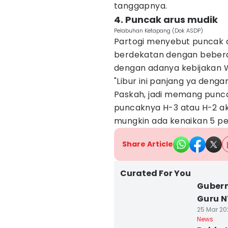
tanggapnya.
4. Puncak arus mudik
Pelabuhan Ketapang (Dok ASDP)
Partogi menyebut puncak aru
berdekatan dengan bebera
dengan adanya kebijakan
"Libur ini panjang ya deng
Paskah, jadi memang punca
puncaknya H-3 atau H-2 ak
mungkin ada kenaikan 5 pers
Share Article
Curated For You
Gubern
Guru N
25 Mar 20
News