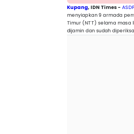
Kupang
, IDN Times -
ASD
menyiapkan 9 armada peny
Timur (NTT) selama masa li
dijamin dan sudah diperiks