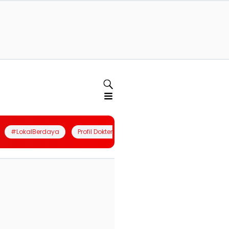
#LokalBerdaya
Profil Dokter
Quiz
Join Community