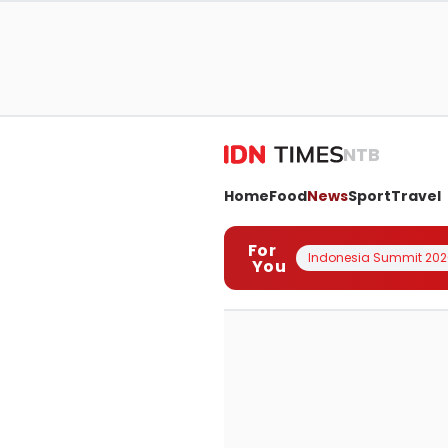
NTB
Home
Food
News
Sport
Travel
For
Indonesia Summit 202
You