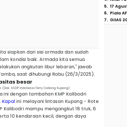
5
.
17 Agus
6
.
Piala A
7
.
GIIAS 2
ita siapkan dari sisi armada dan sudah
lam kondisi baik. Armada kita semua
lakukan angkutan libur lebaran," jawab
Tamba, saat dihubungi Rabu (26/3/2025).
asitas besar
e. (Dok. ASDP Indonesia Ferry Cabang Kupang)
 ini dengan tambahan KMP Kalibodri
.
Kapal
ini melayani lintasan Kupang - Rote
MP Kalibodri mampu mengangkut 18 truk, 6
serta 10 kendaraan kecil, dengan daya