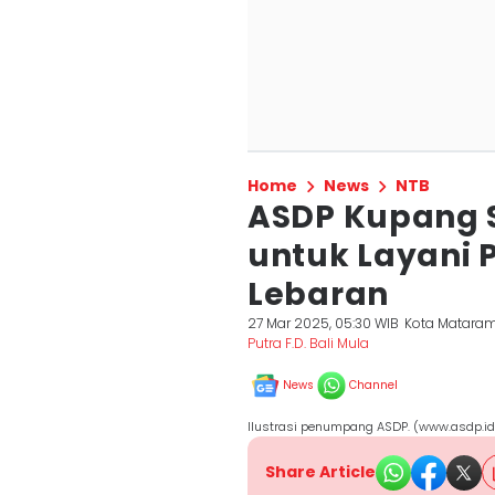
Home
News
NTB
ASDP Kupang 
untuk Layani
Lebaran
27 Mar 2025, 05:30 WIB
Kota Matara
Putra F.D. Bali Mula
News
Channel
Ilustrasi penumpang ASDP. (www.asdp.id
Share Article