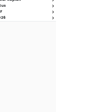
tus
FF
026