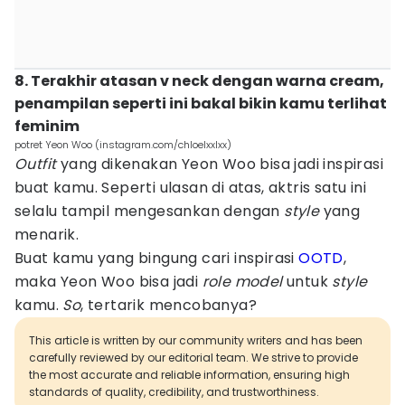
8. Terakhir atasan v neck dengan warna cream,
penampilan seperti ini bakal bikin kamu terlihat
feminim
potret Yeon Woo (instagram.com/chloelxxlxx)
Outfit
yang dikenakan Yeon Woo bisa jadi inspirasi
buat kamu. Seperti ulasan di atas, aktris satu ini
selalu tampil mengesankan dengan
style
yang
menarik.
Buat kamu yang bingung cari inspirasi
OOTD
,
maka Yeon Woo bisa jadi
role model
untuk
style
kamu.
So
, tertarik mencobanya?
This article is written by our community writers and has been
carefully reviewed by our editorial team. We strive to provide
the most accurate and reliable information, ensuring high
standards of quality, credibility, and trustworthiness.