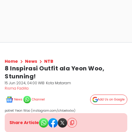
Home
News
NTB
8 Inspirasi Outfit ala Yeon Woo,
Stunning!
15 Jun 2024, 04:00 WIB
Kota Mataram
Risma Fadilla
News
Channel
Add Us on Google
potret Yeon Woo (instagram.com/chloelxxlxx)
Share Article