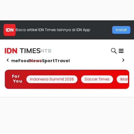
Baca artikel
IDN Times
lainnya di IDN App
Install
NTB
Home
Food
News
Sport
Travel
For
Indonesia Summit 2026
Soccer Times
Iklanin 
You