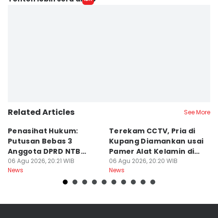
Linggauni -
Editor
Ines Sela Melia
Related Articles
See More
Penasihat Hukum:
Terekam CCTV, Pria di
K
Putusan Bebas 3
Kupang Diamankan usai
B
Anggota DPRD NTB
Pamer Alat Kelamin di
A
Bersifat Final
06 Agu 2026, 20:21 WIB
Kios
06 Agu 2026, 20:20 WIB
06
News
News
Ne