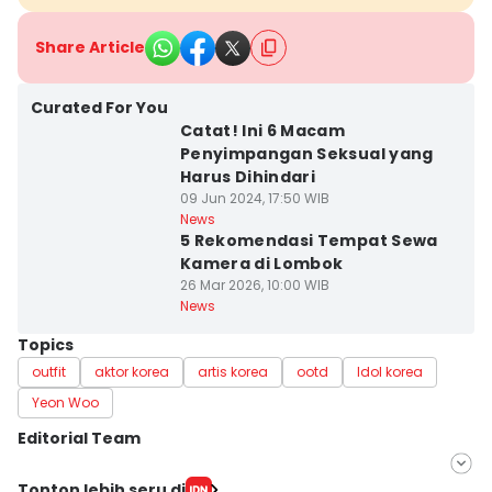
Share Article
Curated For You
Catat! Ini 6 Macam
Penyimpangan Seksual yang
Harus Dihindari
09 Jun 2024, 17:50 WIB
News
5 Rekomendasi Tempat Sewa
Kamera di Lombok
26 Mar 2026, 10:00 WIB
News
Topics
outfit
aktor korea
artis korea
ootd
Idol korea
Yeon Woo
Editorial Team
Editor
Tonton lebih seru di