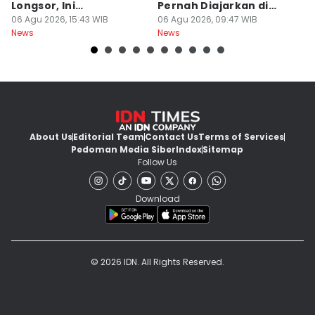
Longsor, Ini
Pernah Diajarkan di
P
Penyebabnya!
06 Agu 2026, 15:43 WIB
Sekolah
06 Agu 2026, 09:47 WIB
A
06
News
News
Ne
About Us
Editorial Team
Contact Us
Terms of Services
Pedoman Media Siber
Index
Sitemap
Follow Us
Download
© 2026 IDN. All Rights Reserved.