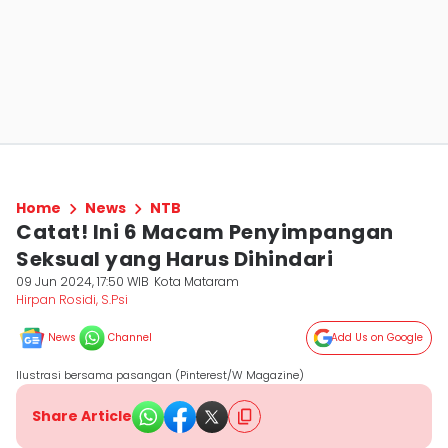
Home
News
NTB
Catat! Ini 6 Macam Penyimpangan
Seksual yang Harus Dihindari
09 Jun 2024, 17:50 WIB
Kota Mataram
Hirpan Rosidi, S.Psi
News
Channel
Add Us on Google
Ilustrasi bersama pasangan (Pinterest/W Magazine)
Share Article