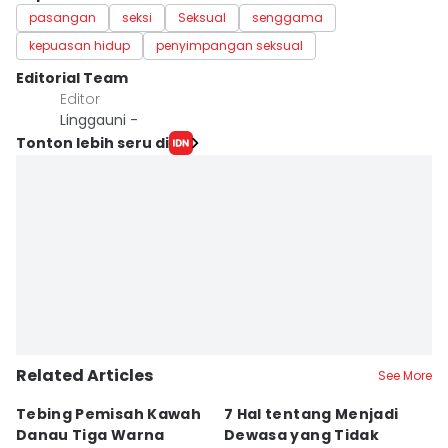
pasangan
seksi
Seksual
senggama
kepuasan hidup
penyimpangan seksual
Editorial Team
Editor
Linggauni -
Tonton lebih seru di
Related Articles
See More
Tebing Pemisah Kawah
7 Hal tentang Menjadi
5
Danau Tiga Warna
Dewasa yang Tidak
M