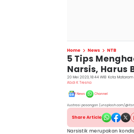
Home
News
NTB
5 Tips Mengh
Narsis, Harus
20 Mei 2023, 18:44 WIB
Kota Mataram
Abdi K Tresna
News
Channel
ilustrasi pasangan (unsplash.com/@its
Share Article
Narsistik merupakan kondi