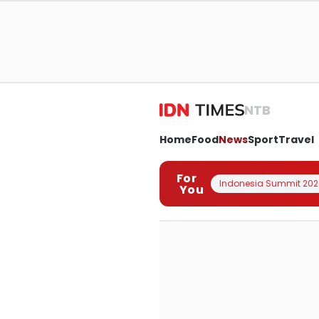
NTB
Home
Food
News
Sport
Travel
For
Indonesia Summit 202
You