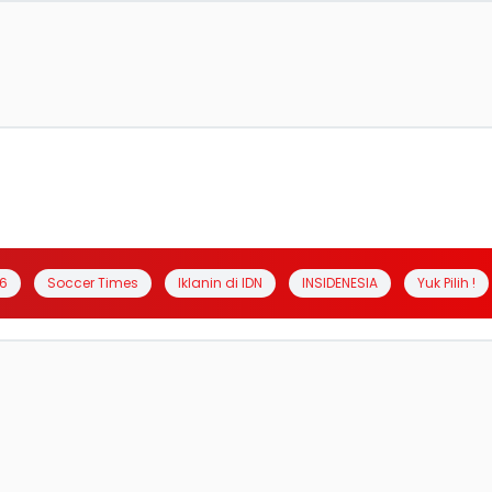
6
Soccer Times
Iklanin di IDN
INSIDENESIA
Yuk Pilih !