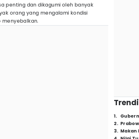
a penting dan dikagumi oleh banyak
yak orang yang mengalami kondisi
up menyebalkan.
Trendi
1
.
Gubern
2
.
Prabow
3
.
Makan B
4
.
Nilai T