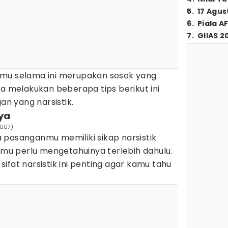
5
.
17 Agus
6
.
Piala A
7
.
GIIAS 2
nmu selama ini merupakan sosok yang
sa melakukan beberapa tips berikut ini
n yang narsistik.
ya
s007)
 pasanganmu memiliki sikap narsistik
kamu perlu mengetahuinya terlebih dahulu.
ifat narsistik ini penting agar kamu tahu