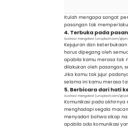
Itulah mengapa sangat pen
pasangan tak memperlak
4. Terbuka pada pasa
ilustrasi mengobrol (unsplash.com/@pris
Kejujuran dan keterbukaan
harus dipegang oleh semua
apabila kamu merasa tak
dilakukan oleh pasangan, 
Jika kamu tak jujur padan
selama ini kamu merasa t
5. Berbicara dari hati k
ilustrasi mengobrol (unsplash.com/@iyo
Komunikasi pada akhirnya m
menghadapi segala macam
menyadari bahwa sikap nars
apabila ada komunikasi yan