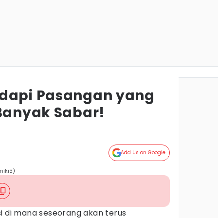
adapi Pasangan yang
 Banyak Sabar!
Add Us on Google
miki5)
si di mana seseorang akan terus