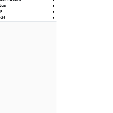
tus
FF
026