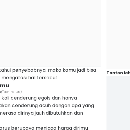
ahui penyebabnya, maka kamu jadi bisa
Tonton leb
 mengatasi hal tersebut.
rimu
h/Tachina Lee)
g kali cenderung egois dan hanya
Ia akan cenderung acuh dengan apa yang
merasa dirinya jauh dibutuhkan dan
harus berupaya menjaga harga dirimu