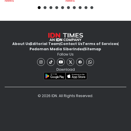
News
News
Ne
About Us
Editorial Team
Contact Us
Terms of Services
Pedoman Media Siber
Index
Sitemap
Follow Us
Download
© 2026 IDN. All Rights Reserved.