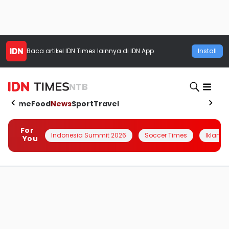
Baca artikel
IDN Times
lainnya di IDN App
Install
NTB
Home
Food
News
Sport
Travel
For
Indonesia Summit 2026
Soccer Times
Iklanin 
You