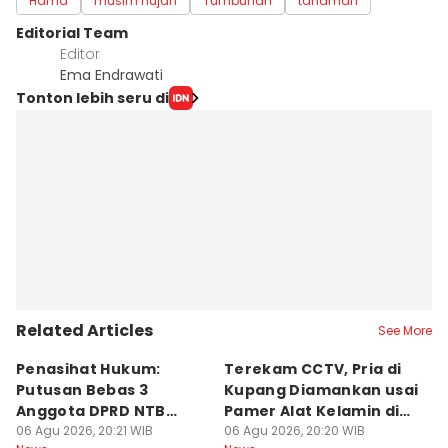
Hama
musim hujan
Tumbuhan
tanaman
Editorial Team
Editor
Ema Endrawati
Tonton lebih seru di
Related Articles
See More
Penasihat Hukum:
Terekam CCTV, Pria di
K
Putusan Bebas 3
Kupang Diamankan usai
B
Anggota DPRD NTB
Pamer Alat Kelamin di
A
Bersifat Final
06 Agu 2026, 20:21 WIB
Kios
06 Agu 2026, 20:20 WIB
06