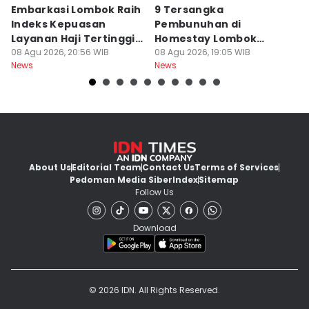
Embarkasi Lombok Raih
9 Tersangka
J
Indeks Kepuasan
Pembunuhan di
d
Layanan Haji Tertinggi
Homestay Lombok
B
Nasional
08 Agu 2026, 20:56 WIB
Barat Dilimpahkan ke
08 Agu 2026, 19:05 WIB
2
08
News
News
Ne
Jaksa
About Us
Editorial Team
Contact Us
Terms of Services
Pedoman Media Siber
Index
Sitemap
Follow Us
Download
© 2026 IDN. All Rights Reserved.