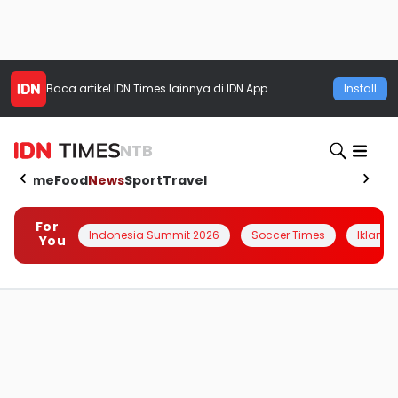
Baca artikel
IDN Times
lainnya di IDN App
Install
NTB
Home
Food
News
Sport
Travel
For
Indonesia Summit 2026
Soccer Times
Iklanin 
You