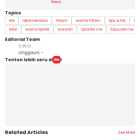
News
Topics
life
rekomendasi
hitam
warna hitam
tips & trik
lips
bibir
warna lipstik
wardah
Update me
Educate me
Editorial Team
Editor
Linggauni -
Tonton lebih seru di
Related Articles
See More