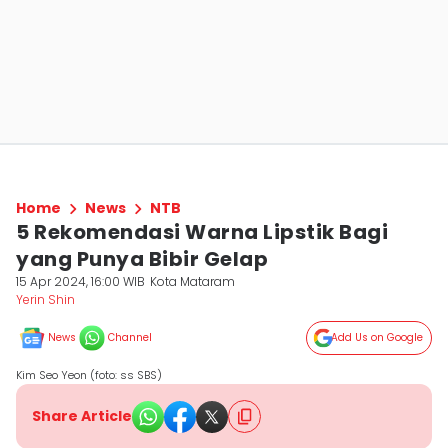
Home
News
NTB
5 Rekomendasi Warna Lipstik Bagi
yang Punya Bibir Gelap
15 Apr 2024, 16:00 WIB
Kota Mataram
Yerin Shin
News
Channel
Add Us on Google
Kim Seo Yeon (foto: ss SBS)
Share Article