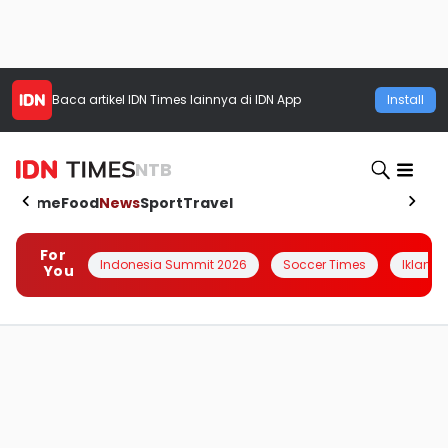
Baca artikel
IDN Times
lainnya di IDN App
Install
NTB
Home
Food
News
Sport
Travel
For
Indonesia Summit 2026
Soccer Times
Iklanin 
You