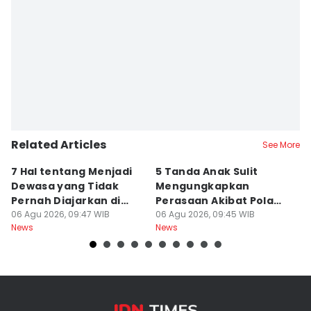
Related Articles
See More
7 Hal tentang Menjadi
5 Tanda Anak Sulit
3
Dewasa yang Tidak
Mengungkapkan
D
Pernah Diajarkan di
Perasaan Akibat Pola
K
Sekolah
06 Agu 2026, 09:47 WIB
Asuh Orangtua
06 Agu 2026, 09:45 WIB
R
05
News
News
Ne