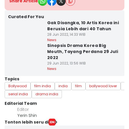
Share Article
Curated For You
Gak Disangka, 10 Artis Korea ini
Berusia Lebih dari 40 Tahun
28 Jun 2022, 14:33 WIB
News
Sinopsis Drama Korea Big
Mouth, Tayang Perdana 29 Juli
2022
29 Jun 2022, 13:56 WIB
News
Topics
Bollywood
film india
india
film
bollywood lover
se
serial india
drama india
Editorial Team
Editor
Yerin Shin
Tonton lebih seru di