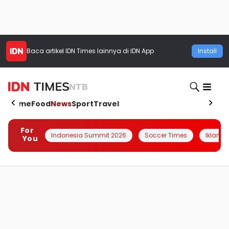
Baca artikel
IDN Times
lainnya di IDN App
Install
NTB
Home
Food
News
Sport
Travel
For
Indonesia Summit 2026
Soccer Times
Iklanin 
You