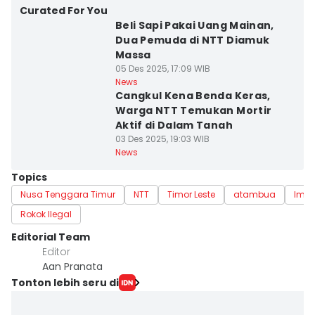
Curated For You
Beli Sapi Pakai Uang Mainan,
Dua Pemuda di NTT Diamuk
Massa
05 Des 2025, 17:09 WIB
News
Cangkul Kena Benda Keras,
Warga NTT Temukan Mortir
Aktif di Dalam Tanah
03 Des 2025, 19:03 WIB
News
Topics
Nusa Tenggara Timur
NTT
Timor Leste
atambua
Imig
Rokok Ilegal
Editorial Team
Editor
Aan Pranata
Tonton lebih seru di