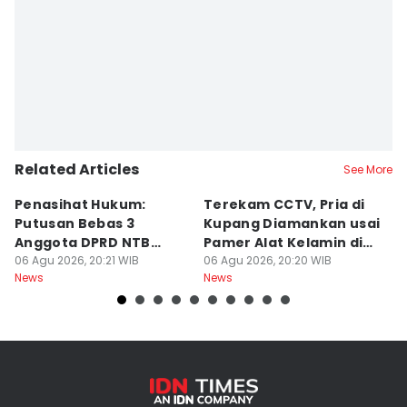
Related Articles
See More
Penasihat Hukum:
Terekam CCTV, Pria di
K
Putusan Bebas 3
Kupang Diamankan usai
B
Anggota DPRD NTB
Pamer Alat Kelamin di
A
Bersifat Final
06 Agu 2026, 20:21 WIB
Kios
06 Agu 2026, 20:20 WIB
06
News
News
Ne