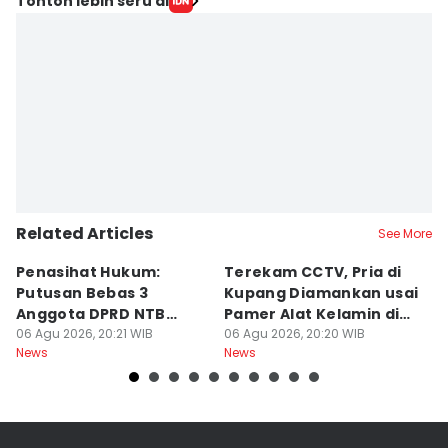
Tonton lebih seru di
Related Articles
See More
Penasihat Hukum:
Terekam CCTV, Pria di
K
Putusan Bebas 3
Kupang Diamankan usai
B
Anggota DPRD NTB
Pamer Alat Kelamin di
A
Bersifat Final
06 Agu 2026, 20:21 WIB
Kios
06 Agu 2026, 20:20 WIB
06
News
News
Ne