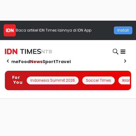
Baca artikel
IDN Times
lainnya di IDN App
Install
NTB
Home
Food
News
Sport
Travel
For
Indonesia Summit 2026
Soccer Times
Iklanin 
You