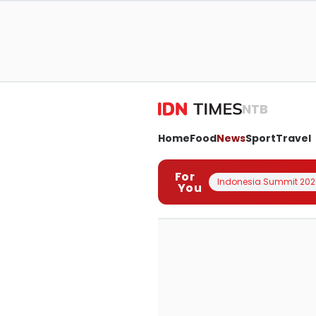
NTB
Home
Food
News
Sport
Travel
For
Indonesia Summit 202
You