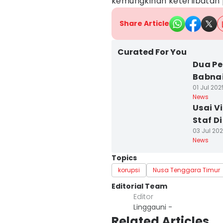
kemungkinan keterlibatan p
Share Article
Curated For You
Dua Pe
Babna
01 Jul 202
News
Usai V
Staf D
03 Jul 202
News
Topics
korupsi
Nusa Tenggara Timur
Editorial Team
Editor
Linggauni -
Related Articles