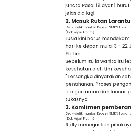
juncto Pasal 18 ayat 1 huru
jelas dia lagi.
2. Masuk Rutan Larant
Detik-detik mantan Kepsek SMKN 1 Larant
(Dok Kejari Flotim)
Lusia kini harus mendekam 
hari ke depan mulai 3 - 22 
Flotim.
Sebelum itu ia wanita itu 
kesehatan oleh tim keseha
"Tersangka dinyatakan seh
penahanan. Proses pengant
dengan aman dan lancar pad
tukasnya.
3. Komitmen pemberan
Detik-detik mantan Kepsek SMKN 1 Larant
(Dok Kejari Flotim)
Rolly menegaskan pihaknya