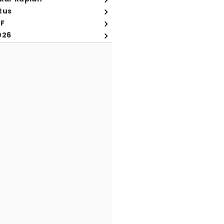
tus
FF
026