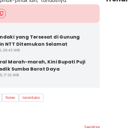
ihak-pihak lain," tandasnya.
ndaki yang Tersesat di Gunung
in NTT Ditemukan Selamat
5, 08:42 WIB
iral Marah-marah, Kini Bupati Puji
isdik Sumba Barat Daya
5, 17:32 WIB
flores
larantuka
See More