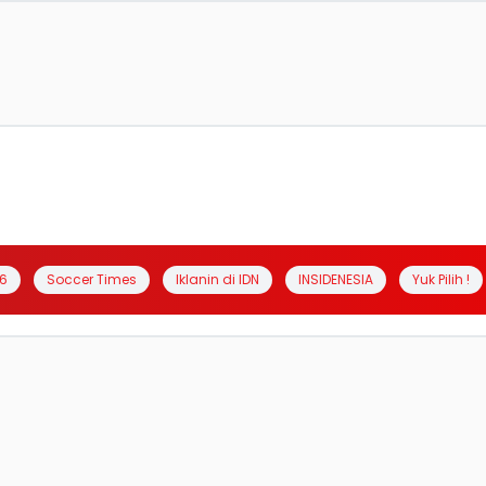
6
Soccer Times
Iklanin di IDN
INSIDENESIA
Yuk Pilih !