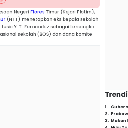
ksaan Negeri
Flores
Timur (Kejari Flotim),
mur
(NTT) menetapkan eks kepala sekolah
, Lusia Y. T. Fernandez sebagai tersangka
sional sekolah (BOS) dan dana komite
Trendi
1
.
Gubern
2
.
Prabow
3
.
Makan B
4
.
Nilai T