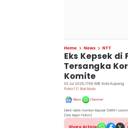
Home
News
NTT
Eks Kepsek di 
Tersangka Kor
Komite
03 Jul 2025, 17:56 WIB
Kota Kupang
Putra F.D. Bali Mula
News
Channel
Detik-detik mantan Kepsek SMKN 1 Larant
(Dok Kejari Flotim)
Share Article