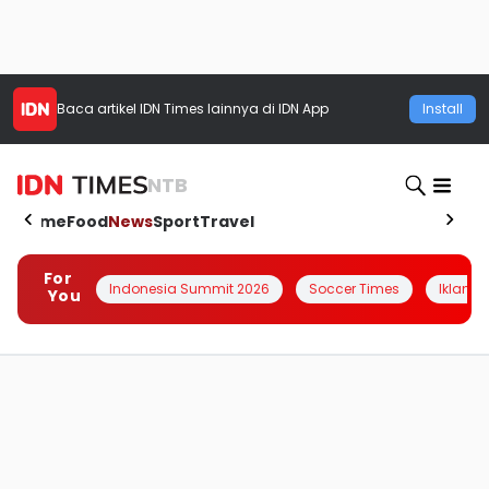
Baca artikel
IDN Times
lainnya di IDN App
Install
NTB
Home
Food
News
Sport
Travel
For
Indonesia Summit 2026
Soccer Times
Iklanin 
You