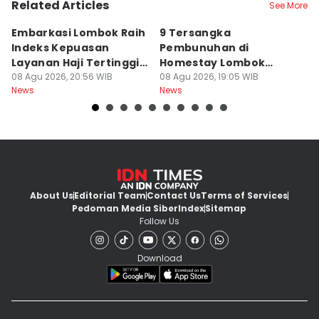
Related Articles
See More
Embarkasi Lombok Raih
9 Tersangka
J
Indeks Kepuasan
Pembunuhan di
d
Layanan Haji Tertinggi
Homestay Lombok
B
Nasional
08 Agu 2026, 20:56 WIB
Barat Dilimpahkan ke
08 Agu 2026, 19:05 WIB
2
08
News
News
Ne
Jaksa
About Us
Editorial Team
Contact Us
Terms of Services
Pedoman Media Siber
Index
Sitemap
Follow Us
Download