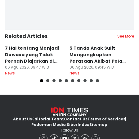
Related Articles
See More
7 Hal tentang Menjadi
5 Tanda Anak Sulit
3
Dewasa yang Tidak
Mengungkapkan
D
Pernah Diajarkan di
Perasaan Akibat Pola
K
Sekolah
06 Agu 2026, 09:47 WIB
Asuh Orangtua
06 Agu 2026, 09:45 WIB
R
05
News
News
Ne
About Us
Editorial Team
Contact Us
Terms of Services
Pedoman Media Siber
Index
Sitemap
Follow Us