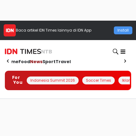
Baca artikel
IDN Times
lainnya di IDN App
Install
NTB
Home
Food
News
Sport
Travel
For
Indonesia Summit 2026
Soccer Times
Iklanin 
You