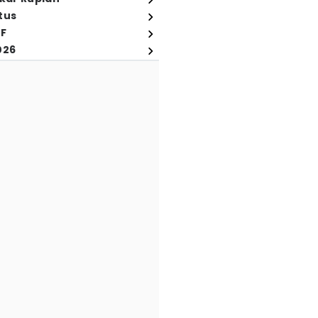
tus
FF
026