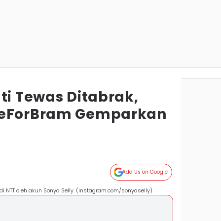
ti Tewas Ditabrak,
ceForBram Gemparkan
Add Us on Google
di NTT oleh akun Sonya Selly. (instagram.com/sonyaselly)