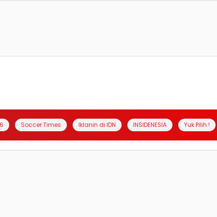
6
Soccer Times
Iklanin di IDN
INSIDENESIA
Yuk Pilih !