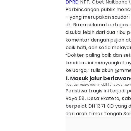
DPRD
NTT, Obet Naitboho (
Perbincangan publik mencu
—yang merupakan saudari
dr. Bram selama bertugas d
disukai lebih dari dua rib
komentar dengan pujian at
baik hati, dan setia melaya
“Dokter paling baik dan s
keadilan, ini menyangkut n
keluarga,” tulis akun @m
1. Masuk jalur berlawa
ilustrasi kecelakaan mobil (unsplash.co
Peristiwa tragis ini terjadi
Raya 58, Desa Ekateta, Kab
berpelat DH 1371 CD yang 
dari arah Timor Tengah Se