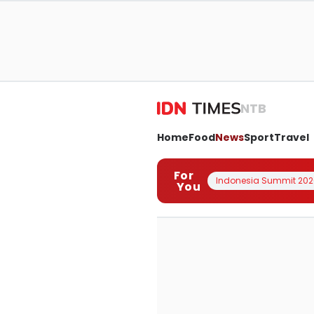
NTB
Home
Food
News
Sport
Travel
For
Indonesia Summit 202
You