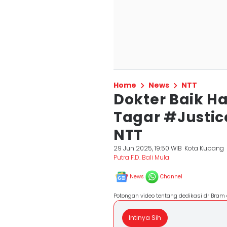
Home
News
NTT
Dokter Baik Ha
Tagar #Justi
NTT
29 Jun 2025, 19:50 WIB
Kota Kupang
Putra F.D. Bali Mula
News
Channel
Potongan video tentang dedikasi dr Bram 
Intinya Sih