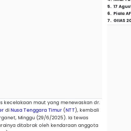
5
.
17 Agus
6
.
Piala A
7
.
GIIAS 2
s kecelakaan maut yang menewaskan dr.
er
di
Nusa Tenggara Timur
(
NTT
), kembali
ganet, Minggu (29/6/2025). Ia tewas
arainya ditabrak oleh kendaraan anggota