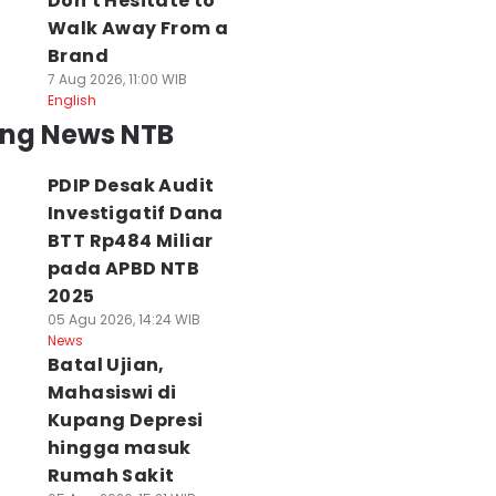
Don't Hesitate to
Walk Away From a
Brand
7 Aug 2026, 11:00 WIB
English
ing News NTB
PDIP Desak Audit
Investigatif Dana
BTT Rp484 Miliar
pada APBD NTB
2025
05 Agu 2026, 14:24 WIB
News
Batal Ujian,
Mahasiswi di
Kupang Depresi
hingga masuk
Rumah Sakit