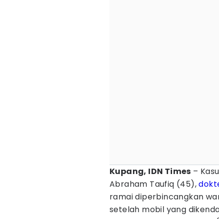
Kupang, IDN Times
– Kasu
Abraham Taufiq (45),
dokt
ramai diperbincangkan war
setelah mobil yang dikend