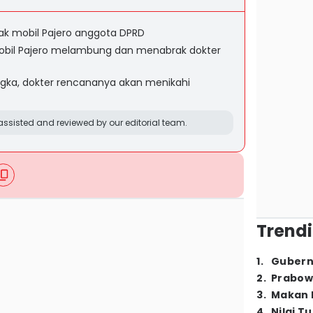
rak mobil Pajero anggota DPRD
mobil Pajero melambung dan menabrak dokter
ngka, dokter rencananya akan menikahi
ssisted and reviewed by our editorial team.
Trendi
1
.
Gubern
2
.
Prabow
3
.
Makan B
4
.
Nilai T