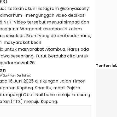
63).
at setelah akun Instagram @sonyasselly
 almarhum—mengunggah video dedikasi
i NTT. Video tersebut menuai simpati dan
u pengguna. Warganet membanjiri kolom
as sosok dr. Bram yang dikenal sederhana,
ni masyarakat kecil.
etia untuk masyarakat Atambua. Harus ada
yawa seseorang. Turut berduka cita untuk
megadarmawati26.
Tonton leb
nan
m/Clark Van Der Beken)
 pada 16 Juni 2025 di tikungan Jalan Timor
upaten Kupang. Saat itu, mobil Pajero
ditumpangi Obet Naitboho melaju kencang
latan (TTS) menuju Kupang.