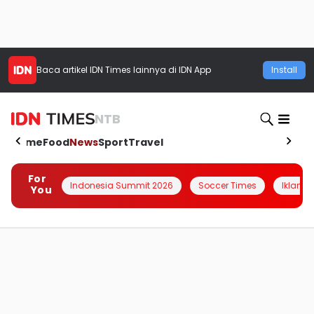
Baca artikel
IDN Times
lainnya di IDN App
Install
NTB
Home
Food
News
Sport
Travel
For
Indonesia Summit 2026
Soccer Times
Iklanin 
You