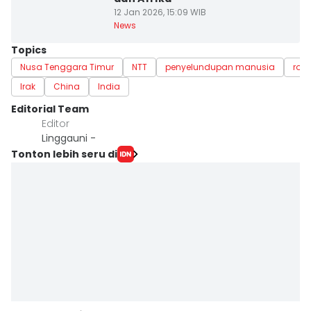
12 Jan 2026, 15:09 WIB
News
Topics
Nusa Tenggara Timur
NTT
penyelundupan manusia
rote
Irak
China
India
Editorial Team
Editor
Linggauni -
Tonton lebih seru di