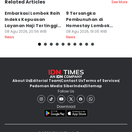
Related Articles
See More
Embarkasi Lombok Raih
9 Tersangka
J
Indeks Kepuasan
Pembunuhan di
d
Layanan Haji Tertinggi
Homestay Lombok
B
Nasional
08 Agu 2026, 20:56 WIB
Barat Dilimpahkan ke
08 Agu 2026, 19:05 WIB
2
08
News
News
Ne
Jaksa
About Us
Editorial Team
Contact Us
Terms of Services
Pedoman Media Siber
Index
Sitemap
Follow Us
Download