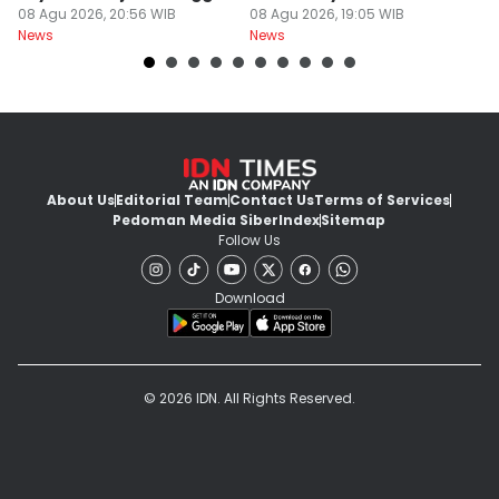
Nasional
08 Agu 2026, 20:56 WIB
Barat Dilimpahkan ke
08 Agu 2026, 19:05 WIB
2
08
News
News
Ne
Jaksa
About Us
Editorial Team
Contact Us
Terms of Services
Pedoman Media Siber
Index
Sitemap
Follow Us
Download
© 2026 IDN. All Rights Reserved.