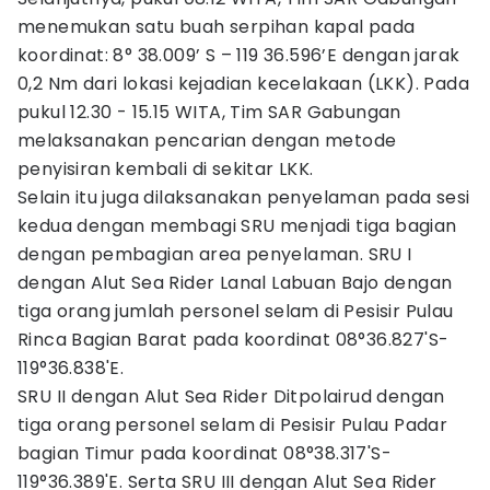
menemukan satu buah serpihan kapal pada
koordinat: 8° 38.009’ S – 119 36.596’E dengan jarak
0,2 Nm dari lokasi kejadian kecelakaan (LKK). Pada
pukul 12.30 - 15.15 WITA, Tim SAR Gabungan
melaksanakan pencarian dengan metode
penyisiran kembali di sekitar LKK.
Selain itu juga dilaksanakan penyelaman pada sesi
kedua dengan membagi SRU menjadi tiga bagian
dengan pembagian area penyelaman. SRU I
dengan Alut Sea Rider Lanal Labuan Bajo dengan
tiga orang jumlah personel selam di Pesisir Pulau
Rinca Bagian Barat pada koordinat 08°36.827'S-
119°36.838'E.
SRU II dengan Alut Sea Rider Ditpolairud dengan
tiga orang personel selam di Pesisir Pulau Padar
bagian Timur pada koordinat 08°38.317'S-
119°36.389'E. Serta SRU III dengan Alut Sea Rider