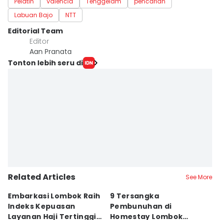
Pelatih
valencia
Tenggelam
pencarian
Labuan Bajo
NTT
Editorial Team
Editor
Aan Pranata
Tonton lebih seru di
Related Articles
See More
Embarkasi Lombok Raih
9 Tersangka
J
Indeks Kepuasan
Pembunuhan di
d
Layanan Haji Tertinggi
Homestay Lombok
B