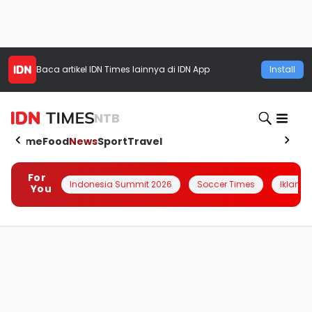
Baca artikel
IDN Times
lainnya di IDN App
Install
NTB
Home
Food
News
Sport
Travel
For
Indonesia Summit 2026
Soccer Times
Iklanin 
You