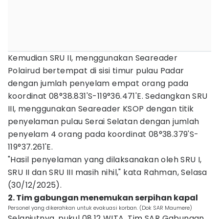
Kemudian SRU II, menggunakan Seareader
Polairud bertempat di sisi timur pulau Padar
dengan jumlah penyelam empat orang pada
koordinat 08°38.831'S-119°36.471'E. Sedangkan SRU
III, menggunakan Seareader KSOP dengan titik
penyelaman pulau Serai Selatan dengan jumlah
penyelam 4 orang pada koordinat 08°38.379'S-
119°37.261'E.
"Hasil penyelaman yang dilaksanakan oleh SRU I,
SRU II dan SRU III masih nihil," kata Rahman, Selasa
(30/12/2025).
2. Tim gabungan menemukan serpihan kapal
Personel yang dikerahkan untuk evakuasi korban. (Dok SAR Maumere)
Selanjutnya, pukul 08.12 WITA, Tim SAR Gabungan