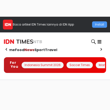
Baca artikel
IDN Times
lainnya di IDN App
Install
NTB
Home
Food
News
Sport
Travel
For
Indonesia Summit 2026
Soccer Times
Iklanin 
You