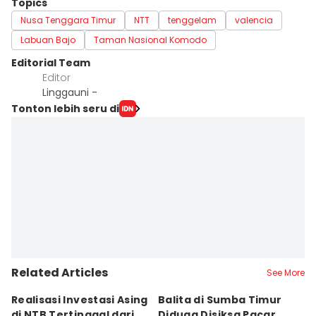
Topics
Nusa Tenggara Timur
NTT
tenggelam
valencia
Labuan Bajo
Taman Nasional Komodo
Editorial Team
Editor
Linggauni -
Tonton lebih seru di
Related Articles
See More
Realisasi Investasi Asing
Balita di Sumba Timur
P
di NTB Tertinggal dari
Diduga Disiksa Pacar
B