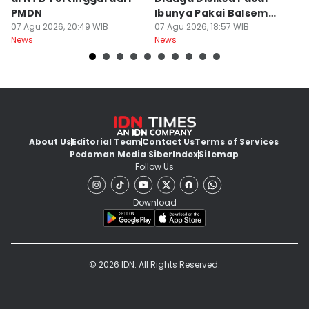
PMDN
Ibunya Pakai Balsem
T
07 Agu 2026, 20:49 WIB
dan Cabai
07 Agu 2026, 18:57 WIB
Mi
07
News
News
Ne
About Us
Editorial Team
Contact Us
Terms of Services
Pedoman Media Siber
Index
Sitemap
Follow Us
Download
© 2026 IDN. All Rights Reserved.