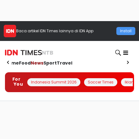
Baca artikel
IDN Times
lainnya di IDN App
Install
NTB
Home
Food
News
Sport
Travel
For
Indonesia Summit 2026
Soccer Times
Iklanin 
You