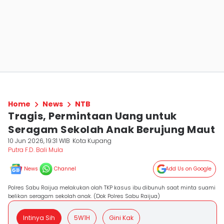
Home
News
NTB
Tragis, Permintaan Uang untuk
Seragam Sekolah Anak Berujung Maut
10 Jun 2026, 19:31 WIB
Kota Kupang
Putra F.D. Bali Mula
News
Channel
Add Us on Google
Polres Sabu Raijua melakukan olah TKP kasus ibu dibunuh saat minta suami
belikan seragam sekolah anak. (Dok Polres Sabu Raijua)
Intinya Sih
5W1H
Gini Kak