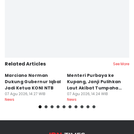
Related Articles
See More
Marciano Norman
Menteri Purbaya ke
P
Dukung Gubernur Iqbal
Kupang, Janji Pulihkan
P
Jadi Ketua KONI NTB
Laut Akibat Tumpahan
A
07 Agu 2026, 14:27 WIB
Minyak Montara
07 Agu 2026, 14:24 WIB
Be
06
News
News
Ne