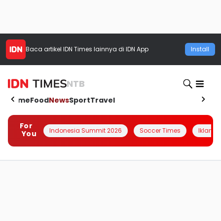
Baca artikel
IDN Times
lainnya di IDN App
Install
NTB
Home
Food
News
Sport
Travel
For
Indonesia Summit 2026
Soccer Times
Iklanin 
You