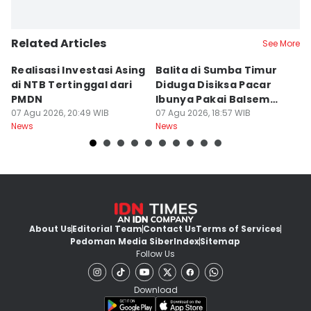
Related Articles
See More
Realisasi Investasi Asing
Balita di Sumba Timur
P
di NTB Tertinggal dari
Diduga Disiksa Pacar
B
PMDN
Ibunya Pakai Balsem
T
07 Agu 2026, 20:49 WIB
dan Cabai
07 Agu 2026, 18:57 WIB
Mi
07
News
News
Ne
About Us
Editorial Team
Contact Us
Terms of Services
Pedoman Media Siber
Index
Sitemap
Follow Us
Download