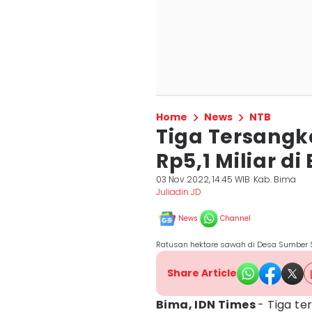
Home
News
NTB
Tiga Tersangk
Rp5,1 Miliar d
03 Nov 2022, 14:45 WIB
Kab. Bima
Juliadin JD
News
Channel
Ratusan hektare sawah di Desa Sumber Sa
Share Article
Bima, IDN Times
- Tiga t