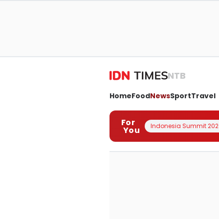
NTB
Home
Food
News
Sport
Travel
For
Indonesia Summit 202
You