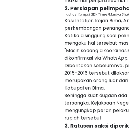
maksimal penjara seumur 
2. Persiapan pelimpaha
Ilustrasi Korupsi (IDN Times/Mardya Shak
Kasi Intelijen Kejari Bima, 
perkembangan penanganan
Ketika disinggung soal pelim
mengaku hal tersebut masi
"Masih sedang dikoordinasi
dikonfirmasi via WhatsApp,
Diberitakan sebelumnya, p
2015-2016 tersebut dilaksa
merupakan orang luar dar
Kabupaten Bima.
Sehingga kuat dugaan ada ke
tersangka. Kejaksaan Neger
mengungkap peran pelaku l
rupiah tersebut.
3. Ratusan saksi diperik