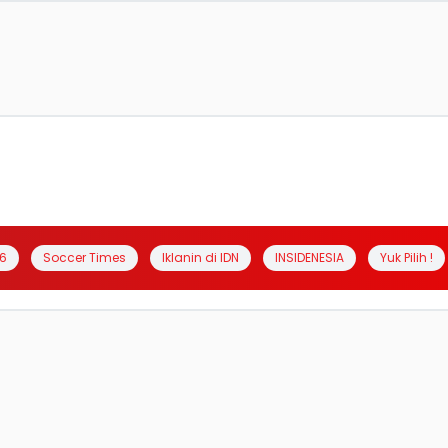
6
Soccer Times
Iklanin di IDN
INSIDENESIA
Yuk Pilih !