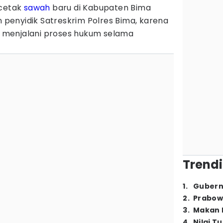
 cetak
sawah
baru di Kabupaten Bima
n penyidik Satreskrim Polres Bima, karena
if menjalani proses hukum selama
Trendi
1
.
Gubern
2
.
Prabow
3
.
Makan B
4
.
Nilai T