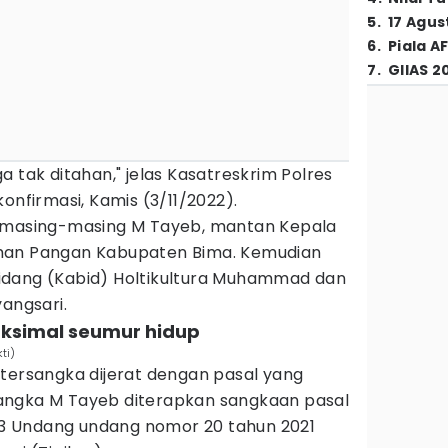
5
.
17 Agus
6
.
Piala A
7
.
GIIAS 2
a tak ditahan," jelas Kasatreskrim Polres
onfirmasi, Kamis (3/11/2022).
t masing-masing M Tayeb, mantan Kepala
man Pangan Kabupaten Bima. Kemudian
idang (Kabid) Holtikultura Muhammad dan
yangsari.
ksimal seumur hidup
ti)
 tersangka dijerat dengan pasal yang
angka M Tayeb diterapkan sangkaan pasal
n 3 Undang undang nomor 20 tahun 2021