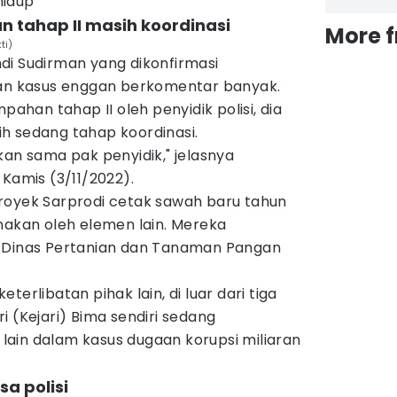
hidup
n tahap II masih koordinasi
More 
ti)
Andi Sudirman yang dikonfirmasi
 kasus enggan berkomentar banyak.
pahan tahap II oleh penyidik polisi, dia
h sedang tahap koordinasi.
kan sama pak penyidik," jelasnya
 Kamis (3/11/2022).
royek Sarprodi cetak sawah baru tahun
nakan oleh elemen lain. Mereka
i Dinas Pertanian dan Tanaman Pangan
terlibatan pihak lain, di luar dari tiga
i (Kejari) Bima sendiri sedang
ain dalam kasus dugaan korupsi miliaran
sa polisi