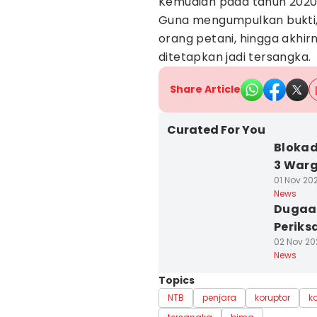
Kemudian pada tahun 2020 
Guna mengumpulkan bukti, 
orang petani, hingga akhir
ditetapkan jadi tersangka.
Share Article
Curated For You
Blokad
3 Warg
01 Nov 202
News
Dugaan
Periks
02 Nov 202
News
Topics
NTB
penjara
koruptor
k