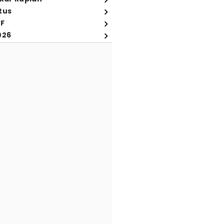
tus
FF
026