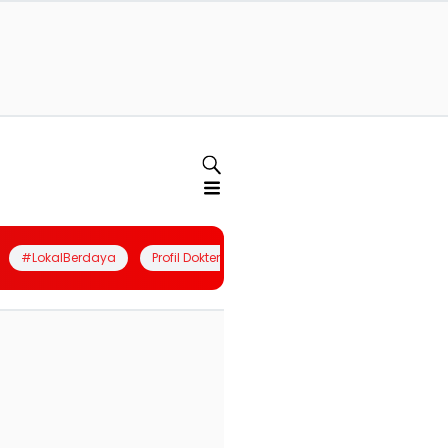
#LokalBerdaya
Profil Dokter
Quiz
Join Community