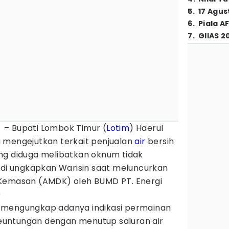
5
.
17 Agus
6
.
Piala A
7
.
GIIAS 2
– Bupati Lombok Timur (
Lotim
) Haerul
 mengejutkan terkait penjualan
air
bersih
ng diduga melibatkan oknum tidak
u di ungkapkan Warisin saat meluncurkan
 Kemasan (AMDK) oleh BUMD PT. Energi
)
 mengungkap adanya indikasi permainan
untungan dengan menutup saluran air