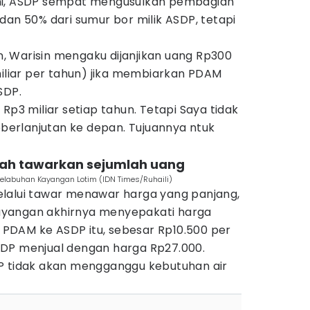
ni, ASDP sempat mengusulkan pembagian
dan 50% dari sumur bor milik ASDP, tetapi
 Warisin mengaku dijanjikan uang Rp300
miliar per tahun) jika membiarkan PDAM
SDP.
Rp3 miliar setiap tahun. Tetapi Saya tidak
keberlanjutan ke depan. Tujuannya ntuk
tah tawarkan sejumlah uang
 pelabuhan Kayangan Lotim (IDN Times/Ruhaili)
lalui tawar menawar harga yang panjang,
yangan akhirnya menyepakati harga
ke PDAM ke ASDP itu, sebesar Rp10.500 per
SDP menjual dengan harga Rp27.000.
P tidak akan mengganggu kebutuhan air