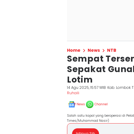
Home
News
NTB
Sempat Terse
Sepakat Gunak
Lotim
14 Agu 2025, 15:57 WIB
Kab. Lombok T
Ruhaili
News
Channel
Salah satu kapal yang beroperasi di Pe
Times/Muhammad Nasir)
Intinya Sih