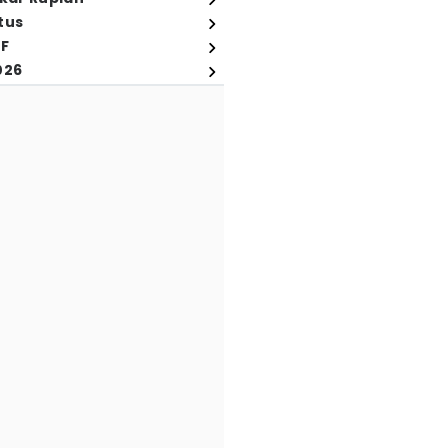
tus
FF
026