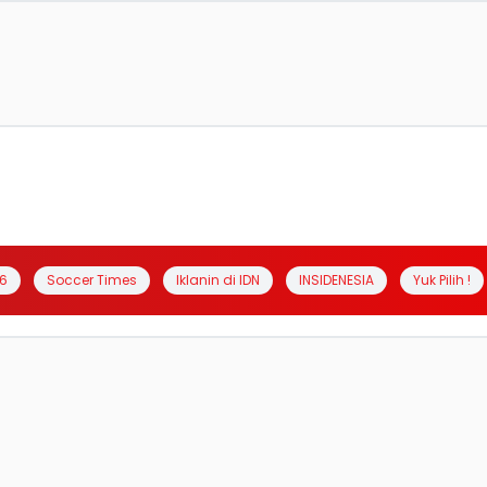
6
Soccer Times
Iklanin di IDN
INSIDENESIA
Yuk Pilih !