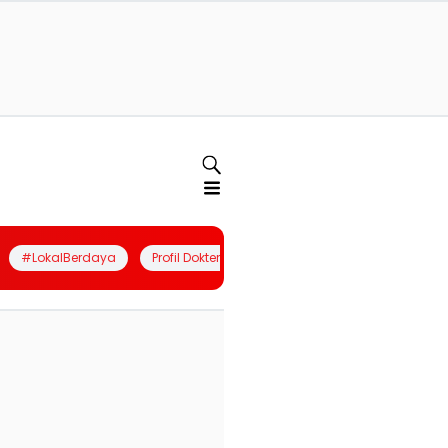
#LokalBerdaya
Profil Dokter
Quiz
Join Community