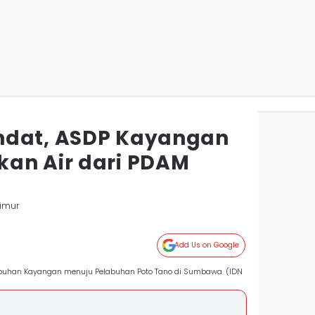
ndat, ASDP Kayangan
an Air dari PDAM
imur
Add Us on Google
labuhan Kayangan menuju Pelabuhan Poto Tano di Sumbawa. (IDN