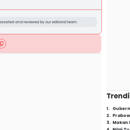
ssisted and reviewed by our editorial team.
Trendi
1
.
Gubern
2
.
Prabow
3
.
Makan B
4
.
Nilai T