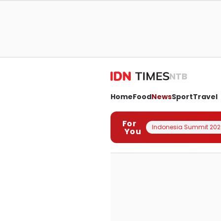
NTB
Home
Food
News
Sport
Travel
For
Indonesia Summit 202
You