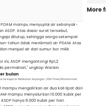
More 
, PDAM mampu menyuplai air sebanyak-
n ASDP. Atas dasar surat tersebut,
engaja ditutup, sehingga warga setempat
un-tahun tidak menikmati air PDAM. Atas
ian menjual air dari sumur bor milik
or ini, ASDP mengantongi Rp1,2
ada permainan," ungkap Warisin.
per bulan
k ke kapal di Pelabuhan Kayangan. (IDN Times/Muhammad
mampu mengalirkan air dua kali lipat dari
DAM mampu menyalurkan 10.000 kubik per
ASDP hanya 6.000 kubik per hari.