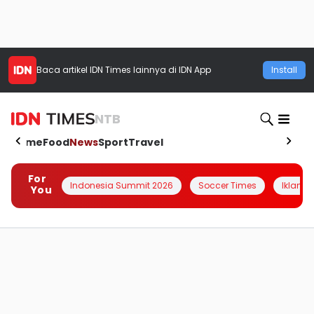
Baca artikel
IDN Times
lainnya di IDN App
Install
NTB
Home
Food
News
Sport
Travel
For
Indonesia Summit 2026
Soccer Times
Iklanin 
You