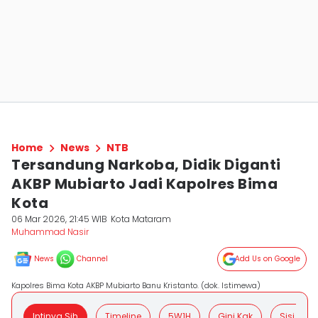
Home
News
NTB
Tersandung Narkoba, Didik Diganti
AKBP Mubiarto Jadi Kapolres Bima
Kota
06 Mar 2026, 21:45 WIB
Kota Mataram
Muhammad Nasir
News
Channel
Add Us on Google
Kapolres Bima Kota AKBP Mubiarto Banu Kristanto. (dok. Istimewa)
Intinya Sih
Timeline
5W1H
Gini Kak
Sisi Posit