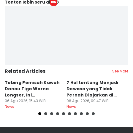
Tonton lebih seru di
Related Articles
See More
Tebing Pemisah Kawah
7 Hal tentang Menjadi
5
Danau Tiga Warna
Dewasa yang Tidak
M
Longsor, Ini
Pernah Diajarkan di
P
Penyebabnya!
06 Agu 2026, 15:43 WIB
Sekolah
06 Agu 2026, 09:47 WIB
A
06
News
News
Ne