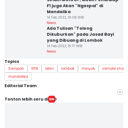
F1 juga Akan "Ngaspal" di
Mandalika
14 Feb 2022, 19:08 WIB
News
Ada Tulisan "Tolong
Dikuburkan" pada Jasad Bayi
yang Dibuang di Lombok
14 Feb 2022, 15:17 WIB
News
Topics
Sampah
NTB
bbm
lombok
minyak
climate chan
mandalika
Editorial Team
Editor
Tonton lebih seru di
Linggauni -
Editor
Muhammad Nasir