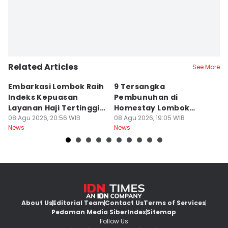
Related Articles
See More
Embarkasi Lombok Raih
9 Tersangka
J
Indeks Kepuasan
Pembunuhan di
d
Layanan Haji Tertinggi
Homestay Lombok
B
Nasional
08 Agu 2026, 20:56 WIB
Barat Dilimpahkan ke
08 Agu 2026, 19:05 WIB
2
08
News
News
Ne
Jaksa
About Us
Editorial Team
Contact Us
Terms of Services
Pedoman Media Siber
Index
Sitemap
Follow Us