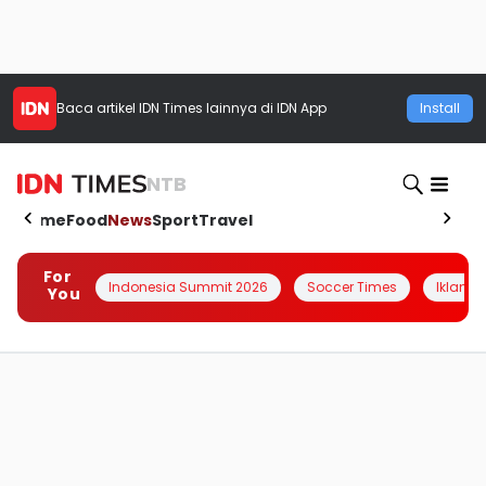
Baca artikel
IDN Times
lainnya di IDN App
Install
NTB
Home
Food
News
Sport
Travel
For
Indonesia Summit 2026
Soccer Times
Iklanin 
You