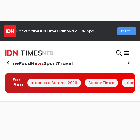
Baca artikel
IDN Times
lainnya di IDN App
Install
NTB
Home
Food
News
Sport
Travel
For
Indonesia Summit 2026
Soccer Times
Iklanin 
You