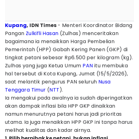
Kupang
, IDN Times
- Menteri Koordinator Bidang
Pangan
Zulkifli Hasan
(Zulhas) menceritakan
bagaimana ia menaikkan Harga Pembelian
Pemerintah (HPP) Gabah Kering Panen (GKP) di
tingkat petani sebesar Rp6.500 per kilogram (kg).
Zulhas yang juga Ketua Umum
PAN
itu membuka
hal tersebut di Kota Kupang, Jumat (15/5/2026),
saat melantik pengurus PAN seluruh
Nusa
Tenggara Timur
(
NTT
).
Ia mengakui pada awalnya ia sudah diperingatkan
akan dampak inflasi bila HPP GKP dinaikkan
namun menurutnya petani harus jadi prioritas
utama. Ia juga menaikkan HPP GKP ini tanpa harus
melihat kualitas dan kadar airnya.
1. Pilih berpihak ke petani, bukan inflasi