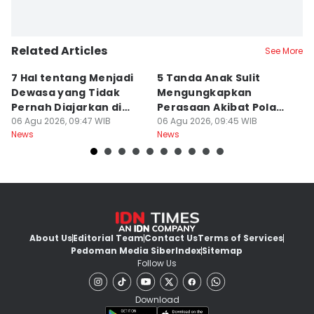
Related Articles
See More
7 Hal tentang Menjadi
5 Tanda Anak Sulit
3
Dewasa yang Tidak
Mengungkapkan
D
Pernah Diajarkan di
Perasaan Akibat Pola
K
Sekolah
06 Agu 2026, 09:47 WIB
Asuh Orangtua
06 Agu 2026, 09:45 WIB
R
05
News
News
Ne
About Us
Editorial Team
Contact Us
Terms of Services
Pedoman Media Siber
Index
Sitemap
Follow Us
Download