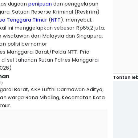
atas dugaan
penipuan
dan penggelapan
ra. Satuan Reserse Kriminal (Reskrim)
sa Tenggara Timur
(
NTT
), menyebut
al ini menggelapkan sebesar Rp85,2 juta.
wisatawan dari Malaysia dan Singapura.
an polisi bernomor
s Manggarai Barat/Polda NTT. Pria
i sel tahanan Rutan Polres Manggarai
026).
ahan
Tonton leb
i)
arai Barat, AKP Lufthi Darmawan Aditya,
an warga Rana Mbeling, Kecamatan Kota
imur.