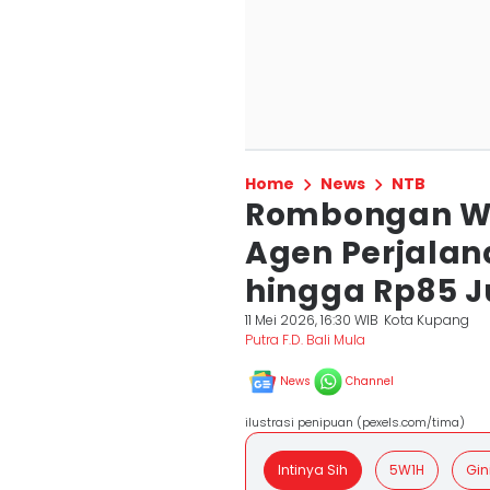
Home
News
NTB
Rombongan Wi
Agen Perjalan
hingga Rp85 J
11 Mei 2026, 16:30 WIB
Kota Kupang
Putra F.D. Bali Mula
News
Channel
ilustrasi penipuan (pexels.com/tima)
Intinya Sih
5W1H
Gin