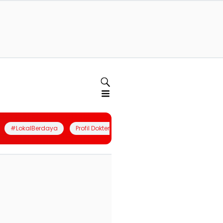
#LokalBerdaya
Profil Dokter
Quiz
Join Community