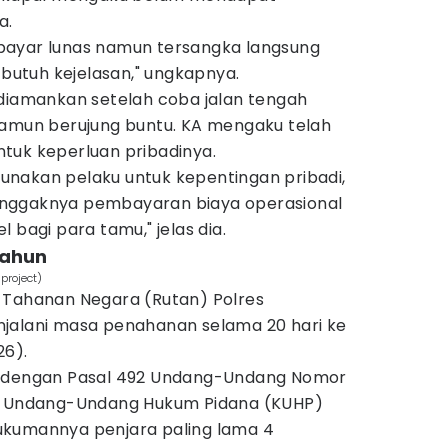
a.
bayar lunas namun tersangka langsung
 butuh kejelasan," ungkapnya.
 diamankan setelah coba jalan tengah
namun berujung buntu. KA mengaku telah
tuk keperluan pribadinya.
igunakan pelaku untuk kepentingan pribadi,
nggaknya pembayaran biaya operasional
 bagi para tamu," jelas dia.
tahun
project)
 Tahanan Negara (Rutan) Polres
jalani masa penahanan selama 20 hari ke
26).
erat dengan Pasal 492 Undang-Undang Nomor
ab Undang-Undang Hukum Pidana (KUHP)
ukumannya penjara paling lama 4