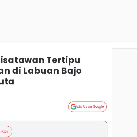
satawan Tertipu
an di Labuan Bajo
uta
Add Us on Google
i Kak