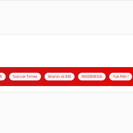
6
Soccer Times
Iklanin di IDN
INSIDENESIA
Yuk Pilih !