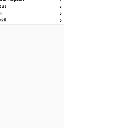
tus
FF
026