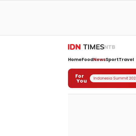
NTB
Home
Food
News
Sport
Travel
For
Indonesia Summit 202
You