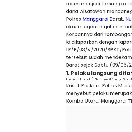
resmi menjadi tersangka 
dana wisatawan mancanega
Polres
Manggarai
Barat,
Nu
oknum agen perjalanan nak
Korbannya dari rombongan 
Ia dilaporkan dengan lapor
LP/B/63/V/2026/SPKT/Polre
tersebut sudah mendekam d
Barat sejak Sabtu (09/05/2
1. Pelaku langsung dit
Ilustrasi borgol. (IDN Times/Mardya Shakt
Kasat Reskrim Polres Mangg
menyebut pelaku merupak
Komba Utara, Manggarai T