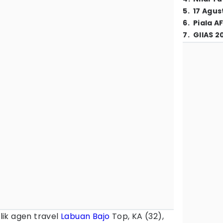
5
.
17 Agus
6
.
Piala A
7
.
GIIAS 2
lik agen travel
Labuan Bajo
Top, KA (32),