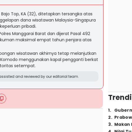
 Bajo Top, KA (32), ditetapkan tersangka atas
ggelapan dana wisatawan Malaysia-Singapura
keperluan pribadi.
Polres Manggarai Barat dan dijerat Pasal 492
kuman maksimal empat tahun penjara atas
mbongan wisatawan akhirnya tetap melanjutkan
l Komodo menggunakan kapal pengganti berkat
otoritas setempat.
ssisted and reviewed by our editorial team.
Trendi
1
.
Gubern
2
.
Prabow
3
.
Makan B
4
.
Nilai T